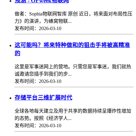
预测 - OFweek物联网
做者：Sophia物联网智库 原创 近日，将来面对布局性压
力》的演讲，为蜂窝物联...
发布时间：2026-03-10
这可能吗？将来特种做和的狙击手将被高精准
的
这里是军事迷网上的营地。只需您是军事迷，我们就热
诚邀请您插手到我们的步...
发布时间：2026-03-10
存储平台三维扩展时代
全球各地每天建立及用于共享的数据持续呈爆炸性增加
的态势。按照《经济学人...
发布时间：2026-03-10