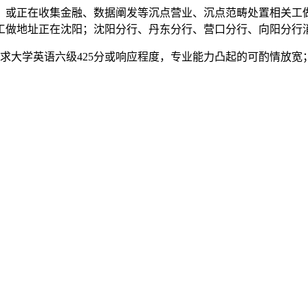
或正在收集金融、数据阐发等沉点营业、沉点范畴处置相关工做
工做地址正在沈阳；沈阳分行、丹东分行、营口分行、向阳分行
大学英语六级425分或响应程度，专业能力凸起的可酌情放宽