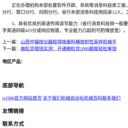
正在办理机构本部处置软件开辟、系统等消息科技类工做，
分行、营口分行、向阳分行。省行本部消息科技岗招录12人，
3、具有优良的英语传闻读写能力（省行消息科技岗一般要求
学英语四级425分或响应程度，专业能力凸起的可酌情放宽）。
上一篇：
山西中辐核仪器取得核废料桶放射性采样机械手
下一篇：
微粒贷借钱实测：开通微粒贷2000额度轻松拿捏
地区产品：
底部导航
js1996官方网站首页
关于我们
机械自动化
机械百科
联系我们
友情链接
联系方式