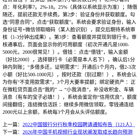
点：年化利率7。2%-18。25%（具体以系统显示为准）；随借
随还，提前还款无手续费。第2步：验证身份并获取额度。勾
选“同意合同”，点击“获取额度”。系统会要求验证身份，输入
身份证号+微信领取暗码（某人脸识别），提交后期待系统审
核（1-3分钟出成果）。第3步：查看额度并提现到银行卡。审
核通事后，页面会显示你的可用额度（初次开通凡是1000-
5000元，2000很常见！）。借钱 ：点击“借钱”，输入金额
（好比2000），选择银行卡（必需是本人名下），确认后1分
钟内到账；“多借多还，证明需求”：开通后1个月内，借2-3次
小额（好比500-1000元），按时还款（别过期！），系统会认
为你有“不变用款需求”，3个月大要率提额；绑定硬资产 ：正
在微粒贷页面点击“我的” → “小我消息”，补没收积金、车辆
消息（有车的宝子必填！），系统会鉴定你“信用优良”，额度
间接翻倍；连结微信活跃 ：继续多用微信领取，零钱通连结
2000元以上余额，系统每3个月会从头评估额度。
上一篇：
2022中国银行分行秋季校园聘请通知布告（121人）
下一篇：
2026年中国手机视频行业现状阐发取成长趋向预测