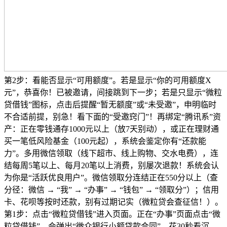
第2步：看能否显示“可用额度”。若是显示“你的可用额度X
元”，恭喜你！已被邀请，间接跳到下一步；若是只显示“微粒
贷借钱”图标，点击后提醒“暂无额度”或“未受邀”，申明临时
不合适前提，别急！看下面的“受邀窍门”！再绑定“腾讯系”资
产：正在零钱通存1000元以上（放7天别动），或正在理财通
买一笔低风险基金（100元起），系统会鉴定你有“还款能
力”。多用微信领取（线下超市、线上购物、交水电费），连
结每周5笔以上、每月20笔以上消费，别屡次退款！系统会认
为你是“活跃优良用户”。微信领取分连结正在550分以上（查
分径：微信 → “我” → “办事” → “钱包” → “领取分”）；信用
卡、花呗等按时还款，别有过期记实（微粒贷会查征信！）。
第1步：点击“微粒贷借钱”进入页面。正在“办事”页面点击“微
粒贷借钱”，会弹出“微众银行小额贷款合同”，花30秒看沉