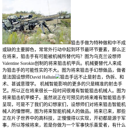
狙击手做为特种做和中不成
或缺的主要脚色，常常外行动中起到环节最环节要素，那么正
在将来，狙击手有可能被机械所替代吗？图为乌克兰设想师
Valentine Sorokin创制的将来狙击机甲兵。机械要替代人来成
为狙击手的可能性实的不大。图为将来狙击手幻想做品，做者
是法国设想师David Halluin
狙击手远不止是射击，伪拆、和
术、甚诚意理学。 机械智能影响的更多的只是精准的射击手
艺。所以正在将来很长一段时间很难有智能狙击机械人。图为
将来狙击机甲模子。虽然说正在可预见的将来难有智能狙击手
呈现，可是不了我们的幻想家们，设想师们对将来狙击智能机
械人的憧憬啊，图为将来智能机械人的做品。将来已来，那些
正在片子世界中的高科技，正慢慢得以实现，开初都是源于军
事，所以等候将来，若是你做为一个军事快乐喜爱者，有什么