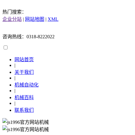
热门搜索：
企业分站
|
网站地图
|
XML
咨询热线：0318-8222022
网站首页
|
关于我们
|
机械自动化
|
机械百科
|
联系我们