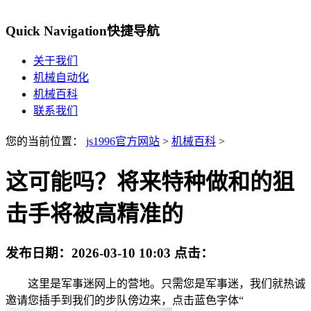
Quick Navigation
快捷导航
关于我们
机械自动化
机械百科
联系我们
您的当前位置：
js1996官方网站
>
机械百科
>
这可能吗？将来特种做和的狙
击手将被高精准的
发布日期：
2026-03-10 10:03
点击：
这里是军事迷网上的营地。只需您是军事迷，我们就热诚
邀请您插手到我们的步队傍边来，点击蓝色字体“