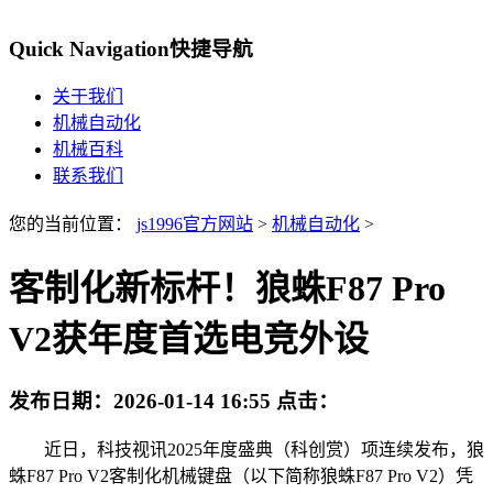
Quick Navigation
快捷导航
关于我们
机械自动化
机械百科
联系我们
您的当前位置：
js1996官方网站
>
机械自动化
>
客制化新标杆！狼蛛F87 Pro
V2获年度首选电竞外设
发布日期：
2026-01-14 16:55
点击：
近日，科技视讯2025年度盛典（科创赏）项连续发布，狼
蛛F87 Pro V2客制化机械键盘（以下简称狼蛛F87 Pro V2）凭