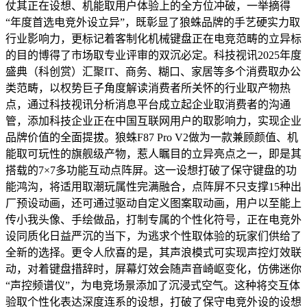
仗其正在设想、机能取用户体验上的全方位冲破，一举摘得
“年度首选电竞外设立异”，既彰显了狼蛛品牌的手艺硬实力取
行业影响力，更标记着客制化机械键盘正在电竞范畴的立异标
的目的博得了市场取专业评审的双沉必定。科技视讯2025年度
盛典（科创赏）汇聚IT、商务、糊口、家居等多个消费取办公
类范畴，以权势巨子角度解读消费者所关怀的行业取产物热
点，通过科技视讯分析消息平台成立起企业取消费者的沟通
管，添加科技企业正在中国互联网用户的取影响力，实现企业
品牌价值的全面提拔。狼蛛F87 Pro V2做为一款兼顾颜值、机
能取可玩性的旗舰级产物，惹人瞩目的立异亮点之一，即是其
搭载的7×7多功能互动点阵屏。这一设想打破了保守键盘的功
能鸿沟，将适用取潮玩属性完满融合，点阵屏不只支撑15种出
厂预设动画，还可通过驱动自定义图案取动画，用户以至能上
传小我头像、手绘做品，打制专属的个性化符号，正在电竞外
设同质化日益严沉的当下，为逃求个性取体验的玩家们供给了
全新的选择。更令人欣喜的是，其声浪模式可实现声控灯效联
动，对着键盘措辞时，屏幕灯效会随声音崎岖变化，仿佛迷你
“声控频谱仪”，为电竞场景添加了沉浸式空气。这种将交互体
验取个性化表达深度连系的设想，打破了保守电竞外设的设想