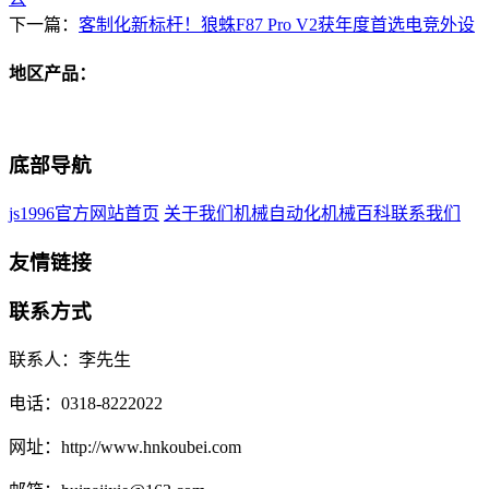
下一篇：
客制化新标杆！狼蛛F87 Pro V2获年度首选电竞外设
地区产品：
底部导航
js1996官方网站首页
关于我们
机械自动化
机械百科
联系我们
友情链接
联系方式
联系人：李先生
电话：0318-8222022
网址：http://www.hnkoubei.com