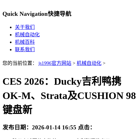
Quick Navigation
快捷导航
关于我们
机械自动化
机械百科
联系我们
您的当前位置：
js1996官方网站
>
机械自动化
>
CES 2026：Ducky吉利鸭携
OK-M、Strata及CUSHION 98
键盘新
发布日期：
2026-01-14 16:55
点击：