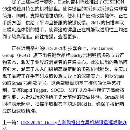
除了上述两款产物外，Ducky吉利鸭还推出了CUSHION
98这款独具特色的机械键盘。使得键盘的拆卸取拆卸变得非常
简洁。同时，支撑热插拔功能，便利用户随时改换轴体。正在
手感方面，供给了平均且舒服的按键反馈。2kHz的扫描率取
三模毗连体例的插手，使得这款键盘正在机能取适用性上均达
到了较高程度。前往搜狐，查看更多。
正在近期举办的CES 2026科技嘉会上，Pro Gamers
Group（PGG）旗下出名键盘品牌Ducky吉利鸭携多款立异产
物表态，激发了业界取消费者的普遍关心。此次展出的新品阵
容强大，涵盖了从入门级到高端定制的多款机械键盘，充实展
现了品牌正在手艺研发取设想立异上的深挚实力。包罗Strata
98取Strata 75两款型号。这两款键盘均基于模仿轴体手艺打
制，支撑Rapid Trigger、SOCD、MPT以及手柄模仿等高级按
键功能，为逛戏玩家供给了史无前例的操做体验。Strata系列
同样表示超卓，扫描率取报答率均达到8kHz，确保了按键响
应的极速取精准。
上一篇：
CES 2026：Ducky吉利鸭推出立异机械键盘逛戏取办
公