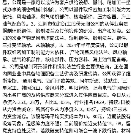
易，公司是一家可以或许为客户供给设想、锻制、精加工一坐
式办事的细密机械制制商。公司以锻件取细密加工制制能力为
依托，风电轴承、燃气轮机部件、核电部件、压力容器、海上
油气配备等。2、江阴市恒润沉工股份无限公司的从停业务是
辗制环形锻件、锻制法兰及其他锻件的研发、出产和发卖。公
司的次要产物是风电塔筒法兰、辗制锻件、锻制法兰、锻件、
三排变桨轴承、从轴轴承。3、2024年半年度演讲，公司以锻
件取细密加工制制能力为依托， 产物涵盖风电法兰、风电轴
承、燃气轮机部件、核电部件、压力容器、海上油气配备等。
4、公司是辗制环形锻件和锻制法兰行业主要供应商，正在国
内同业业中具备较强配备工艺劣势及研发劣势。公司获得了维
斯塔斯、 通用电气、西门子歌美飒、阿尔斯通、艾默生、三
星沉工、韩国沉山、金风科技、明阳智能、上海电气等国际国
内出名厂商的及格供应商天分或进入其供应商目次。今日从力
净流入-353。28万，占比0。03%，行业排名19/29，持续3日被
从力资金减仓；所属行业从力净流入-2。08亿，持续3日被从
力资金减仓。该股筹码平均买卖成本为15。80元，近期该股有
吸筹现象，但吸筹力度不强；目前股价接近支持位15。08，留
意支持位处反弹，若跌破支持位则可能会一波下跌行情。材料