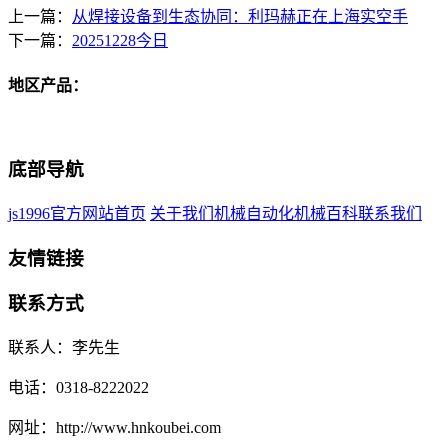
上一篇：
从焊接设备到生态协同：利玛赫正在上海实空手
下一篇：
20251228今日
地区产品：
底部导航
js1996官方网站首页
关于我们
机械自动化
机械百科
联系我们
友情链接
联系方式
联系人：李先生
电话：0318-8222022
网址：http://www.hnkoubei.com