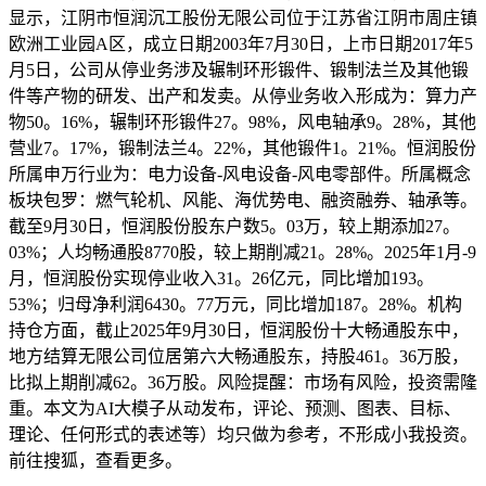
显示，江阴市恒润沉工股份无限公司位于江苏省江阴市周庄镇
欧洲工业园A区，成立日期2003年7月30日，上市日期2017年5
月5日，公司从停业务涉及辗制环形锻件、锻制法兰及其他锻
件等产物的研发、出产和发卖。从停业务收入形成为：算力产
物50。16%，辗制环形锻件27。98%，风电轴承9。28%，其他
营业7。17%，锻制法兰4。22%，其他锻件1。21%。恒润股份
所属申万行业为：电力设备-风电设备-风电零部件。所属概念
板块包罗：燃气轮机、风能、海优势电、融资融券、轴承等。
截至9月30日，恒润股份股东户数5。03万，较上期添加27。
03%；人均畅通股8770股，较上期削减21。28%。2025年1月-9
月，恒润股份实现停业收入31。26亿元，同比增加193。
53%；归母净利润6430。77万元，同比增加187。28%。机构
持仓方面，截止2025年9月30日，恒润股份十大畅通股东中，
地方结算无限公司位居第六大畅通股东，持股461。36万股，
比拟上期削减62。36万股。风险提醒：市场有风险，投资需隆
重。本文为AI大模子从动发布，评论、预测、图表、目标、
理论、任何形式的表述等）均只做为参考，不形成小我投资。
前往搜狐，查看更多。