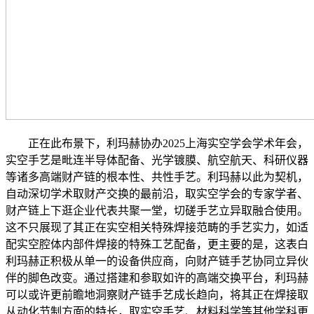
正在此布景下，利玛赫协办2025上海实空学会学术年会，
实空手艺是毗连半导体配备、光学镀膜、航空航天、科研仪器
等诸多高端财产链的根本性、共性手艺。利玛赫以此为契机，
自动深切学术取财产交换的最前沿，取实空学会的专家学者、
财产链上下逛企业代表共聚一堂，切磋手艺立异取融合使用。
这不只展现了其正在实空相关特殊焊接范畴的手艺实力，如适
配实空腔体内部件焊接的特殊工艺配备，更主要的是，这表白
利玛赫正积极从单一的设备供应商，向财产链手艺协同立异伙
伴的脚色改变。通过搭建和参取如许的高端交换平台，利玛赫
可以或许更前瞻地洞察财产链手艺成长趋向，将其正在焊接取
从动化节制方面的特长，取实空手艺、材料科学等其他学科更