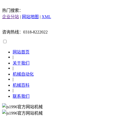
热门搜索：
企业分站
|
网站地图
|
XML
咨询热线：0318-8222022
网站首页
|
关于我们
|
机械自动化
|
机械百科
|
联系我们