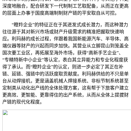
深度地融合，配合研发下一代制制工艺取配备，从而正在更高
的层面上办事于国度高端制制财产链的平安取自从可控。
“瞪羚企业”的特征正在于其迸发式成长潜力，而这种潜力
往往源于其对新兴市场或财产升级需求的精准把握取快速响
应。利玛赫的成长过程，伴跟着我国新能源汽车、半导体、高
端仪器等财产的兴起而同步加快。其营业从立脚昆山到笼盖全
国次要工业区，再拓展至海外市场，获得“高新手艺企业”、
“专精特新中小企业”等认定，表白其立异能力和专业化程度获
得了承认。而“瞪羚企业”的认定，则进一步必定了其正在补
链、延链、强链中的活跃度取贡献度。利玛赫供给的不只是单
台从动焊接机，更是涵盖机械人焊接系统、非标节制系统甚至
定制类从动化出产线的全体处理方案，这有帮于下旅客户建立
更高效、更智能、更靠得住的出产系统，从而从全体上提拔财
产链的现代化程度。