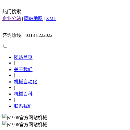
热门搜索：
企业分站
|
网站地图
|
XML
咨询热线：0318-8222022
网站首页
|
关于我们
|
机械自动化
|
机械百科
|
联系我们