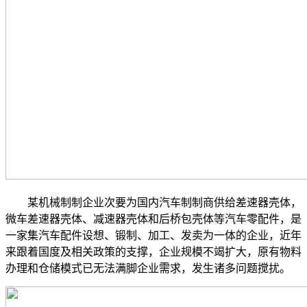
某机械制制企业次要为国内汽车制制商供给差速器壳体，
微车差速器壳体、减速器壳体和后桥包壳体等汽车零配件，是
一家集汽车配件设想、锻制、加工、发卖为一体的企业，近年
来跟着国度及相关政策的支撑，企业规模不竭扩大，原有物料
办理和仓储模式已无法满脚企业需求，发生诸多问题搅扰。