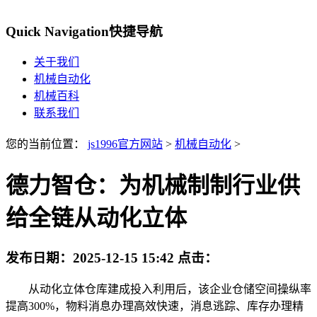
Quick Navigation
快捷导航
关于我们
机械自动化
机械百科
联系我们
您的当前位置：
js1996官方网站
>
机械自动化
>
德力智仓：为机械制制行业供
给全链从动化立体
发布日期：
2025-12-15 15:42
点击：
从动化立体仓库建成投入利用后，该企业仓储空间操纵率
提高300%，物料消息办理高效快速，消息逃踪、库存办理精