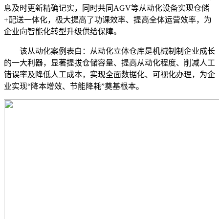
息及时更新精确记实，同时共同AGV等从动化设备实现仓储
+配送一体化，极大提高了功课效率、提高全体运营效率，为
企业向智能化转型升级供给保障。
该从动化案例表白：从动化立体仓库是机械制制企业成长
的一大利器，显著提拔仓储容量、提高从动化程度、削减人工
错误率及降低人工成本，实现全面数据化、可视化办理，为企
业实现“降本增效、节能降耗”奠基根本。