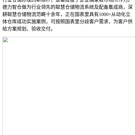
德力智仓做为行业领先的聪慧仓储物流系统及配备集成商，深
耕聪慧仓储物流范畴十余年，正在国表里具有1000+从动化立
体仓库成功实施案例，可按照国表里分歧客户需求，为客户供
给方案规划、验收交付。