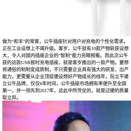
做为“和丰”的常客，公牛插座针对用户对充电的个性化需求，
正在工业设想上不竭升级。客岁，公牛就有10款产物斩获设想
大，令人对国内插座企业的“智制”能力另眼相看。而此次公牛
获的这款USB按时充电插座，就是客岁推出的一款产物。要想
将通俗的制制变成质制，不只需要企业具有强大的研发、出产
能力，更需要从企业顶层便设想好产物成长的线年，阮立平建
立公牛品牌，仅仅6年时间，公牛插座市场拥有率便升至全国
第一，并一领先到2017年，这此中所凭仗的，就是过硬的质量
取立异。