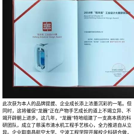
此次获为本人的品牌提拔、企业成长添上浓墨沉彩的一笔。但
同时，这将催促“龙巍”正在产物手艺成长的道上不竭立异、不
竭开辟朝上进步。这几年，“龙巍”特地组建了一支高本质的科
研团队，成立了慈溪市清水机工程手艺核心，全力推进自从立
异。企业取南昌航空大学、宁波工程学院开展校企科研合做，