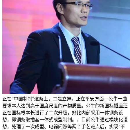
正在“中国制制”这条上，二是立异。正在平安方面，公牛一曲
要求本人达到高于国度尺度的产物质量。公牛的新国标插座还
正在国标根本长进行了二次升级，好比内部采用一体铜条设
想，即铜条取插套一体式成型制制。。目前公牛通过模块化设
想，处理了一次成型、电器间隙等两个手艺难点后，实现“不