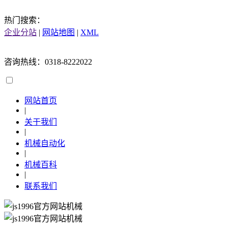
热门搜索：
企业分站
|
网站地图
|
XML
咨询热线：0318-8222022
网站首页
|
关于我们
|
机械自动化
|
机械百科
|
联系我们