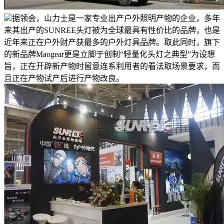
据领会，山力士是一家专业出产户外照明产物的企业，多年
来其出产的SUNREE头灯被为全球最具有性价比的品牌，也是
近年来正在户外财产获最多的户外灯具品牌。取此同时，旗下
的新品牌Maogear更是立脚于创制“轻量化头灯之典型”为设想
旨，正在开辟新产物时留意连系利用者的看法取场景要求，而
且正在产物试产后进行产物改良。