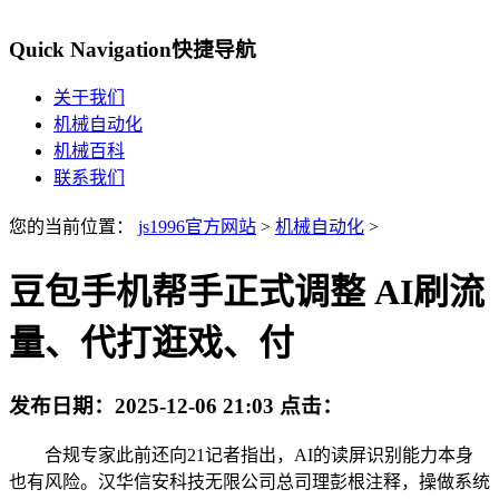
Quick Navigation
快捷导航
关于我们
机械自动化
机械百科
联系我们
您的当前位置：
js1996官方网站
>
机械自动化
>
豆包手机帮手正式调整 AI刷流
量、代打逛戏、付
发布日期：
2025-12-06 21:03
点击：
合规专家此前还向21记者指出，AI的读屏识别能力本身
也有风险。汉华信安科技无限公司总司理彭根注释，操做系统