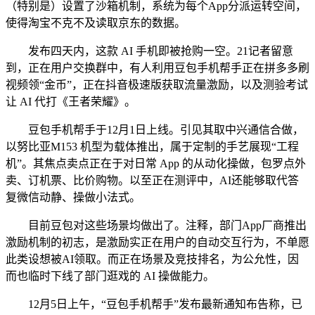
（特别是）设置了沙箱机制，系统为每个App分派运转空间，
使得淘宝不克不及读取京东的数据。
发布四天内，这款 AI 手机即被抢购一空。21记者留意
到，正在用户交换群中，有人利用豆包手机帮手正在拼多多刷
视频领“金币”，正在抖音极速版获取流量激励，以及测验考试
让 AI 代打《王者荣耀》。
豆包手机帮手于12月1日上线。引见其取中兴通信合做，
以努比亚M153 机型为载体推出，属于定制的手艺展现“工程
机”。其焦点卖点正在于对日常 App 的从动化操做，包罗点外
卖、订机票、比价购物。以至正在测评中，AI还能够取代答
复微信动静、操做小法式。
目前豆包对这些场景均做出了。注释，部门App厂商推出
激励机制的初志，是激励实正在用户的自动交互行为，不单愿
此类设想被AI领取。而正在场景及竞技排名，为公允性，因
而也临时下线了部门逛戏的 AI 操做能力。
12月5日上午，“豆包手机帮手”发布最新通知布告称，已