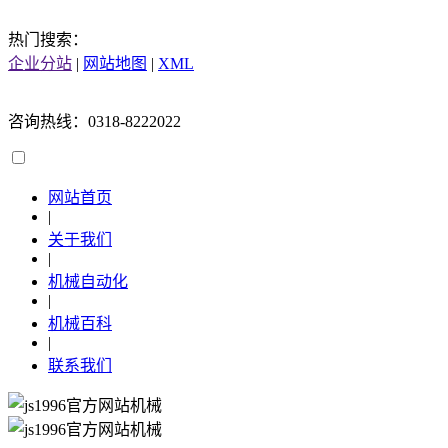
热门搜索：
企业分站
|
网站地图
|
XML
咨询热线：0318-8222022
网站首页
|
关于我们
|
机械自动化
|
机械百科
|
联系我们