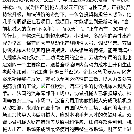
DATABANK数据，2025年，中国工业机械人的国产化率初次
冲破55%，成为国产机械人迸发元年的汗青性节点。正在财产
持续升级，加快进阶的态势下，一位创投契构担任人感伤，他
几乎每周都正在看项目、找项目，才能领会到最新动向，“当
前机械人的立异‘不以年计，而以天计’。”正在汽车、3C电子
等行业，产物迭代周期越来越短，小批量、多品种的柔性出产
成为常态。保守的大型从动化产线刚性太强，调整坚苦。双臂
协做机械人凭仗其可快速摆设、从头编程的特征，能完满填补
大规模从动化取纯手工功课之间的空白。劳动力布局的变化也
是别的一个主要缘由。跟着全球范畴内劳动力成本上升和生齿
老龄化加剧，“招工难”问题日益凸起。企业火急需要从动化方
案来衔接那些反复、繁沉以至有必然性的工做，以人力去处置
更高价值的工做。
正在欧洲，汽车行业的协做机械人起头身
手。、法国的汽车零部件工场中，协做机械人已承担焊接、检
测等复杂工序。市场中，波音公司用协做机械人完成飞机机身
从动检测。来到东南亚市场，泰国的汽车工场、越南的电子工
场正加快导入协做机械人，应对本地手艺人才的欠缺环境。双
臂协做机械人财产链涵盖从原材料供应、焦点零部件制制、机
械人出产、系统集成到最终使用的完整生态系统。财产链上逛