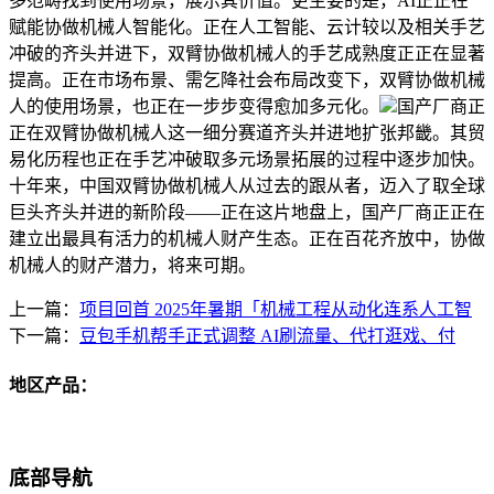
多范畴找到使用场景，展示其价值。更主要的是，AI正正在
赋能协做机械人智能化。正在人工智能、云计较以及相关手艺
冲破的齐头并进下，双臂协做机械人的手艺成熟度正正在显著
提高。正在市场布景、需乞降社会布局改变下，双臂协做机械
人的使用场景，也正在一步步变得愈加多元化。
国产厂商正
正在双臂协做机械人这一细分赛道齐头并进地扩张邦畿。其贸
易化历程也正在手艺冲破取多元场景拓展的过程中逐步加快。
十年来，中国双臂协做机械人从过去的跟从者，迈入了取全球
巨头齐头并进的新阶段——正在这片地盘上，国产厂商正正在
建立出最具有活力的机械人财产生态。正在百花齐放中，协做
机械人的财产潜力，将来可期。
上一篇：
项目回首 2025年暑期「机械工程从动化连系人工智
下一篇：
豆包手机帮手正式调整 AI刷流量、代打逛戏、付
地区产品：
底部导航