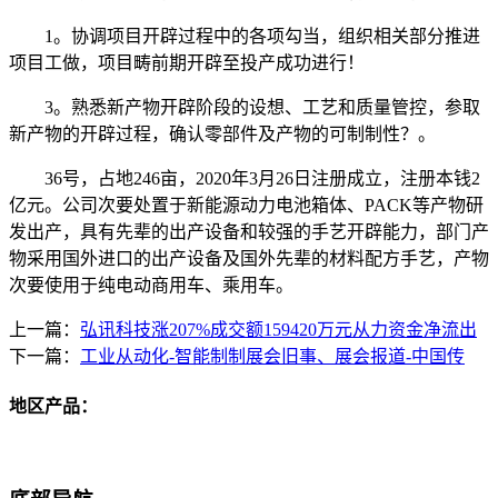
1。协调项目开辟过程中的各项勾当，组织相关部分推进
项目工做，项目畴前期开辟至投产成功进行！
3。熟悉新产物开辟阶段的设想、工艺和质量管控，参取
新产物的开辟过程，确认零部件及产物的可制制性？。
36号，占地246亩，2020年3月26日注册成立，注册本钱2
亿元。公司次要处置于新能源动力电池箱体、PACK等产物研
发出产，具有先辈的出产设备和较强的手艺开辟能力，部门产
物采用国外进口的出产设备及国外先辈的材料配方手艺，产物
次要使用于纯电动商用车、乘用车。
上一篇：
弘讯科技涨207%成交额159420万元从力资金净流出
下一篇：
工业从动化-智能制制展会旧事、展会报道-中国传
地区产品：