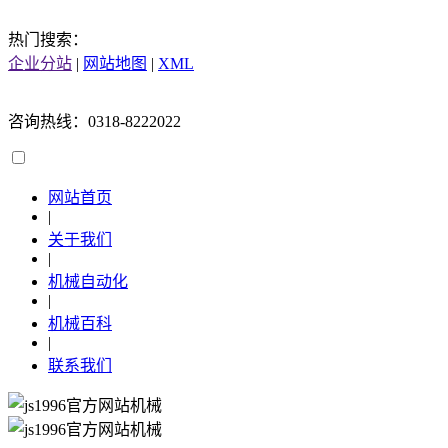
热门搜索：
企业分站
|
网站地图
|
XML
咨询热线：0318-8222022
网站首页
|
关于我们
|
机械自动化
|
机械百科
|
联系我们