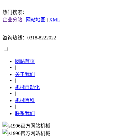
热门搜索：
企业分站
|
网站地图
|
XML
咨询热线：0318-8222022
网站首页
|
关于我们
|
机械自动化
|
机械百科
|
联系我们