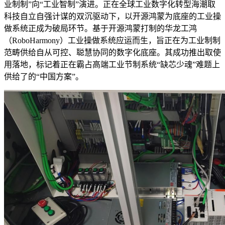
业制制”向“工业智制”演进。正在全球工业数字化转型海潮取
科技自立自强计谋的双沉驱动下，以开源鸿蒙为底座的工业操
做系统正成为破局环节。基于开源鸿蒙打制的华龙工鸿
（RoboHarmony）工业操做系统应运而生，旨正在为工业制制
范畴供给自从可控、聪慧协同的数字化底座。其成功推出取使
用落地，标记着正在霸占高端工业节制系统“缺芯少魂”难题上
供给了的“中国方案”。