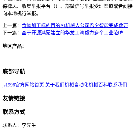
德律风、收集举报平台（）、部微信号举报受理渠道或者间接
向本地机行举报。
上一篇：
食物加工标的目的AI机械人公司希夕智能完成数万
下一篇：
基于开源鸿蒙建立的华龙工鸿帮力多个工业范畴
地区产品：
底部导航
js1996官方网站首页
关于我们
机械自动化
机械百科
联系我们
友情链接
联系方式
联系人：李先生