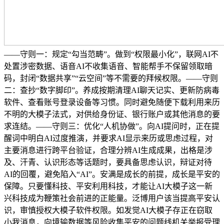
——守则一：规定“勾当范畴”。做到“权限最小化”，联网AI不
处置涉密数据、语音AI不收集语音、智能帮手不保留领取暗
码，封闭“数据共享”“云空间”等不需要的拜候权限。——守则
二：查抄“数字脚印”。养成按期清理AI聊天记实、更新防病毒
软件、查看账号登录设备等习惯。同时避免随便下载利用来历
不明的大模子法式，对供给身份证、银行账户或其他消息的要
求连结。——守则三：优化“人机协做”。向AI提问时，正在提
醒词中明白AI过度推演，并要求AI显示来历或思虑过程，对
主要消息进行跨平台验证，合理分辨AI生成成果，出格是涉
及、汗青、认识形态等话题时，要具备思虑认识，辩证对待
AI的回覆，避免陷入“AI”。安满是成长的前提，成长是平安的
保障。只要懂科技、平安利用科技，才能让AI大模子这一新
兴科技成为鞭策社会前进的正能量。泛博用户该当提高平安认
识，审慎授权大模子软件权限。如发觉AI大模子存正在窃取
小我消息，向境输数据等风险收集平安的问题线机关举报受理