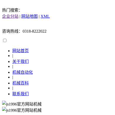
热门搜索：
企业分站
|
网站地图
|
XML
咨询热线：0318-8222022
网站首页
|
关于我们
|
机械自动化
|
机械百科
|
联系我们