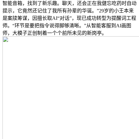
智能音箱，找到了新乐趣。聊天，还会正在我健忘吃药时自动
提示，它竟然还记住了我所有孙辈的华诞。”29岁的小王本来
是案牍筹谋，因擅长取AI“对话”，现已成功转型为提醒词工程
师。“环节是要把指令说得脚够清晰。”从智能客服到AI画图
师，大模子正创制着一个个前所未见的新岗亭。