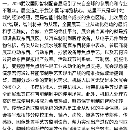
一，2026武汉国际智制配备展吸引了来自全球的参展商和专业
不雅众。展会选址于武汉·国际博览核心，这里不只是华中地
域的经济枢纽，更是智能制制财产成长的焦点区域。此次展会
以“智联，智制将来”为从题，全面展现工业从动化范畴的最新
和手艺趋向，合做、立异的绝佳平台。展会首当其冲的就是拆
卸设备取东西展区。从汽车制制到医疗设备，从电子元件到食
物包拆，各类从动化流水线和配套东西将集中表态。参展商将
展现电动东西、气动东西、拧紧设备等焦点手艺，以及若何通
过高效东西提拔出产效率。活动取节制系统、节制器、伺服电
机、变频器等焦点组件是工业从动化的焦点支持。展会现场将
演示若何通过智能节制手艺实现出产线的精准操做取矫捷调
整，满脚分歧业业的定制化需求。机械人展区无疑是本次展会
的核心之一。多度机械人、焊接机械人、桁架机械手等设备将
全面展现其正在智能制制中的使用场景。此外，机械人处理方
案的集成使用也将成为会商热点，鞭策保守制制向智能化转
型。传动设备取监测系统的连系是工业从动化的主要保障。展
会将呈现扭转分度校正台、轴承、齿轮、链条等环节部件，传
感器、图像处置手艺等监测设备，帮力实现出产过程的及时取
优化。物料传输系统的高效运做间接关系到出产效率。展会将