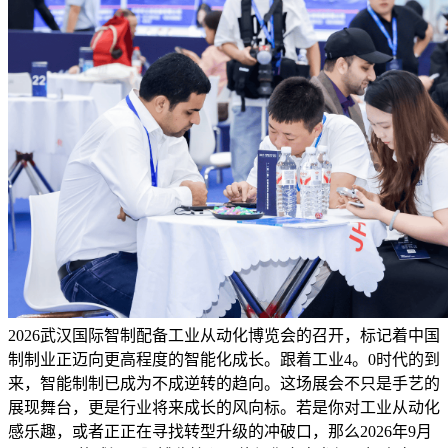
2026武汉国际智制配备工业从动化博览会的召开，标记着中国
制制业正迈向更高程度的智能化成长。跟着工业4。0时代的到
来，智能制制已成为不成逆转的趋向。这场展会不只是手艺的
展现舞台，更是行业将来成长的风向标。若是你对工业从动化
感乐趣，或者正正在寻找转型升级的冲破口，那么2026年9月