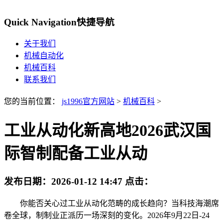
Quick Navigation
快捷导航
关于我们
机械自动化
机械百科
联系我们
您的当前位置：
js1996官方网站
>
机械百科
>
工业从动化新高地2026武汉国
际智制配备工业从动
发布日期：
2026-01-12 14:47
点击：
你能否关心过工业从动化范畴的成长趋向？当科技海潮席
卷全球，制制业正派历一场深刻的变化。2026年9月22日-24