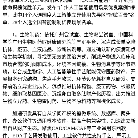
学5家单元入选工业和消息化部新一代人工智能财产立异沉点
使命揭榜优胜单元。发布“广州人工智能使用场景优良案例”榜
单，此中14个入选国度人工智能立异使用先导区“智赋百景”名
单、28个入选全国智能制制优良场景名单。
1。生物制药：依托广州尝试室、生物岛尝试室、中国科
学院广州生物医药取健康研究院等严沉平台，沉点成长单克隆
抗体、疫苗、血液成品、诊断试剂等。通过确认新的疾病靶点
和生物学机制，寻找更无效的医治方式，削减产物进入临床和
市场合需的时间和成本。环绕基因编纂、生物消息学等环节范
畴，以合成生物学、人工智能等性手艺赋能保守医药财产，开
展根本研究结构、焦点手艺攻关、环节设备耗材自从研发。支
撑前沿立异企业成长，沉点推进抗体药物、疫苗药物、核酸药
物、细胞取基因医治、沉组卵白取多肽财产化历程，出力推进
生物立异药、生物雷同药、生物基原料药等规模化成长。
加速研发具有自从学问产权的操做系统、数据库、两头
件、办公软件等通用根本软件，提高产物兼容性，加速建立新
型自从财产生态。聚焦CAD/CAM/CAE等工业通用东西软
件、EDA手艺研发取使用、工业软件共性支持手艺、严沉工