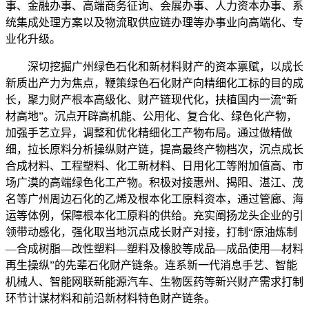
事、金融办事、高端商务征询、会展办事、人力资本办事、系
统集成处理方案以及物流取供应链办理等办事业向高端化、专
业化升级。
深切挖掘广州绿色石化和新材料财产的资本禀赋，以成长
新质出产力为焦点，鞭策绿色石化财产向精细化工标的目的成
长，聚力财产根本高级化、财产链现代化，扶植国内一流“新
材高地”。沉点开辟高机能、公用化、复合化、绿色化产物，
加强手艺立异，调整和优化精细化工产物布局。通过做精做
细，拉长原料分析操纵财产链，提高最终产物档次，沉点成长
合成材料、工程塑料、化工新材料、日用化工等附加值高、市
场广漠的高端绿色化工产物。积极对接惠州、揭阳、湛江、茂
名等广州周边石化的乙烯及根本化工原料资本，通过管廊、海
运等体例，保障根本化工原料的供给。充实阐扬龙头企业的引
领带动感化，强化取当地沉点成长财产对接，打制“原油炼制
—合成树脂—改性塑料—塑料及橡胶等成品—成品使用—材料
再生操纵”的先辈石化财产链条。连系新一代消息手艺、智能
机械人、智能网联新能源汽车、生物医药等新兴财产需求打制
环节计谋材料和前沿新材料特色财产链条。