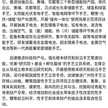
引，推进扶植白云、黄埔、花都等三个新型储能财产园，依托
白云、黄埔、花都等区，沉点成长先辈储能手艺、储氢和绿氢
手艺、太阳能光伏发电手艺、智能电网等环节手艺，鞭策“光
伏+储能”财产化使用，开展“储充一体化”使用场景示范项目扶
植。开展钠离子电池、新型锂离子电池、铅炭电池、液流电
池、压缩空气、氢（氨）储能、热（冷）储能等环节焦点手
艺、配备和集成优化设想研究，集中攻关超导、超等电容等储
能手艺，研发储蓄液态金属电池、固态锂离子电池、金属空气
电池等新一代高能量密度储能手艺。
加速推进科技财产化。强化根本研究和前沿手艺策源功
能，完美“研究院＋基金＋孵化载体”的手艺立异系统，支撑企
业从导成立根本前沿研究机构，开展使用根本研究和前沿手艺
开辟。深切参取国度性手艺立异专项，加速推进广州性手艺立
异核心扶植，鞭策国度性手艺立异项目正在穗培育、集聚，支
撑具有挑和性、摸索性、高风险的立异勾当，挖掘和培育能为
将来财产孕育、经济增加和社会成长带来底子性改变的性手
艺，鞭策前沿科学、性手艺和将来财产的彼此连系取良性互
动。