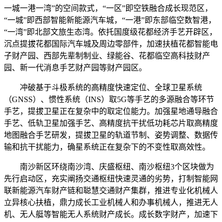
一城一港一湾”的空间款式，“一区”即空铁融合成长现范区，
“一城”即西部智能新能源汽车城，“一港”即东部临空数智港，
“一湾”即北部文旅生态湾。依托国度级花都经济手艺开辟区，
沉点提拔花都国际汽车城及周边零部件，加速扶植花都智能电
子财产园、西部先辈制制业、绿能谷、花都临空高科技财产
园、新一代消息手艺财产园等财产园区。
冲破基于斗极系统的高精度快速定位、全球卫星系统
（GNSS）、惯性系统（INS）取5G等手艺的多源融合等环节
手艺，提拔卫星正在复杂中的取定位能力。加强星地通导融合
手艺、低轨卫星加强手艺、高精度抗干扰低功耗芯片取高精度
地图融合手艺研发，提拔卫星的轨道节制、姿势调整、数据传
输和抗干扰能力，确星系统正在复杂下的不变性取高效性。
南沙新区环绕南沙湾、庆盛枢纽、南沙枢纽3个区块做为
先行启动区，充实阐扬交通枢纽快速灵通的劣势，打制智能网
联新能源汽车财产链和聪慧交通财产集群，推进专业化机械人
立异核心扶植，鼎力成长工业机械人和办事机械人，推进无人
机、无人艇等智能无人系统财产成长。成长数字财产，加速下