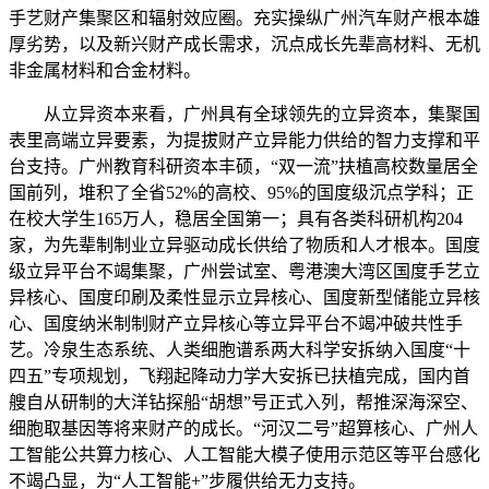
手艺财产集聚区和辐射效应圈。充实操纵广州汽车财产根本雄
厚劣势，以及新兴财产成长需求，沉点成长先辈高材料、无机
非金属材料和合金材料。
从立异资本来看，广州具有全球领先的立异资本，集聚国
表里高端立异要素，为提拔财产立异能力供给的智力支撑和平
台支持。广州教育科研资本丰硕，“双一流”扶植高校数量居全
国前列，堆积了全省52%的高校、95%的国度级沉点学科；正
在校大学生165万人，稳居全国第一；具有各类科研机构204
家，为先辈制制业立异驱动成长供给了物质和人才根本。国度
级立异平台不竭集聚，广州尝试室、粤港澳大湾区国度手艺立
异核心、国度印刷及柔性显示立异核心、国度新型储能立异核
心、国度纳米制制财产立异核心等立异平台不竭冲破共性手
艺。冷泉生态系统、人类细胞谱系两大科学安拆纳入国度“十
四五”专项规划，飞翔起降动力学大安拆已扶植完成，国内首
艘自从研制的大洋钻探船“胡想”号正式入列，帮推深海深空、
细胞取基因等将来财产的成长。“河汉二号”超算核心、广州人
工智能公共算力核心、人工智能大模子使用示范区等平台感化
不竭凸显，为“人工智能+”步履供给无力支持。