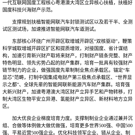
一代互联网国度工程核心粤港澳大湾区立异核心扶植，扶植好
国度科技兴海财产示范。
支撑规划扶植智能网联汽车封锁测试区以及若干半、全测
试区测试场，加速推进智能网联汽车道测试。
东部核心环绕广州开辟区取增城开辟区“双核驱动”，鞭策
科学城取增城开辟区扩区和提质增效，对接国度、省计谋结
构，加速引育新兴财产取将来财产，打制财产链条完整、财产
特色明显、领先劣势凸起的财产集群，培育一批具有较强财产
链节制力的企业，做强国度先辈制制业焦点承载区。锚定“车
显芯”范畴，打制中国集成电财产第三极焦点承载区、“世界显
示之都”、全球先辈的智能网联新能源汽车财产集群。培育强
大新兴财产，加速粤港澳大湾区财产立异手艺和产物转移，打
制大湾区生物平安立异港、氢能财产立异区、新材料地方立异
区。
加大优良企业梯度培育力度。支撑制制业企业通过兼并沉
组、合做等体例做大做优做强，培育更多世界500强、中国500
强、平易近营500强企业。优化科技领军企业、链从企业、制