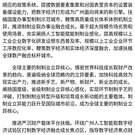
顺应的政策系统，提拔数据要素集聚和对国表里资本的设置装
备摆设能力，把数字经济打形成为广州面向将来的新引擎。扶
植国度办事型制制示范城市，鞭策高质量成长体系体例机制立
异，推进制制业取办事业融合成长。基于超大规模市场劣势和
使用场景，充实阐扬人工智能赋能制制业感化，提高规模以上
工业企业数字化研发设想东西普及率、规模以上工业企业环节
工序数控化率，鞭策数字经济和实体经济深度融合，加速扶植
全球数产融合标杆城市。
全球主要的制制业立异核心。慎密世界科技成长取财产改
革的趋向，普遍吸纳全球范畴内的立异要素，加快科技高效为
现实出产力，推进新手艺、新产物、新财产、新业态的成长。
阐扬国度级、省级制制业立异核心感化，实现环节制制手艺的
冲破，打制制制业转型升级和培育成长新动能的主要载体。制
制业立异能力跃升至国际城市前沿，成为全球主要的制制业立
异核心。
推进严沉财产载体平台扶植。环绕广州人工智能取数字经
济试验区打制数字经济融合成长焦点区，指导数字经济焦点财