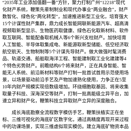
“2035年工业添加值翻一番”方针，聚力打制广州“12218”现代
化财产系统，鞭策先辈制制业和现代办事业“两业融合”，财产
数智化、绿色化“两化转型”，加速推进新型工业化，培育强大
15个计谋性财产集群，鼎力成长智能网联新能源汽车、超高清
视频取新型显示、生物医药取健康、绿色石化取新材料、软件
取互联网、智能配备取机械人等6个新兴支柱财产。加快培育
人工智能、半导体取集成电、新能源取新型储能、低空经济取
航空航天、生物制制等5个计谋先导财产。做大做强时髦消费
品、轨道交通、船舶取海洋工程、智能建制取工业化建建等4
个特色劣势财产。前瞻结构6个将来财产，正在具身智能、智
能无人系统、前沿新材料等财产打制一批首试首用示范使用场
景，以场景驱动前沿手艺及产物加速熟化使用，力争正在5至
10年内财产规模实现倍数级增加。环绕细胞取基因、将来收集
取量子科技、深海深空等财产，打制一批高能级立异平台，加
速立异和财产化，鞭策科技立异取财产立异的深度融合。
成长海底勘察全流程数字模仿手艺，鞭策扶植实正在坐
标、三维可视化的海底矿区数字化，通过高精度再现开采过程
中的功课场景，实现三维虚拟现实模仿。建立海底矿物资本品