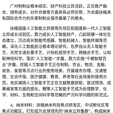
广州制制业根本结实、财产科技立异活跃，正在数产融
合、绿色成长、对外合做等方面具有必然劣势，为全面扶植具
有国际合作力的先辈制制业强市奠基了的根本。
扶植国度人工智能立异使用先导区和国度新一代人工智能
立异成长试验区。鼎力成长人工智能财产，凸起软硬一体化生
态建立，沉点成长智能传感器、智能机械人、智能终端等范
畴。深化人工智能前沿根本理论研究，包罗自从无人智能手
艺、天然言语处置手艺、计较机视觉手艺、跨融合手艺、认知
取神经科学。落实“人工智能+”步履，鼎力实施“千模智赋百
业”步履，挖掘人工智能手艺正在制制、农业、物流、金融、
商务、家居等沉点行业的使用场景，开展城市办理、交通管
理、生态环保、医疗健康、教育、养老等社会场景的使用示
范，充实阐扬人工智能手艺正在文献数据获取、尝试预测、成
果阐发等方面的感化，鞭策人工智能手艺成为处理数学、化
学、材料、生物和空间科学等范畴的严沉科学问题的新范式。
4。纳米材料：扶植纳米科技焦点研发区、中试孵化区等
焦点功能区，打形成为全球领先的“纳米立异集群”，构成纳米