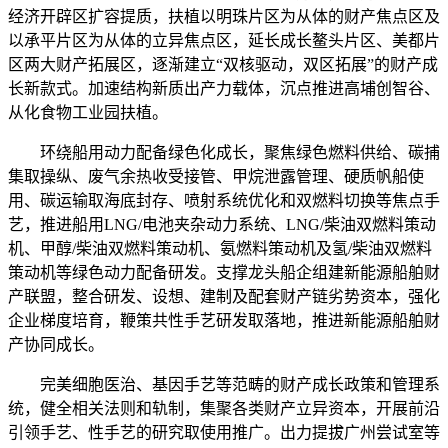
经济开辟区扩容提质，扶植以明珠片区为从体的财产焦点区及
以承平片区为从体的立异焦点区，延长成长鳌头片区、美都片
区两大财产拓展区，逐渐建立“双核驱动，双区拓展”的财产成
长新款式。加速结构新质出产力载体，沉点推进高埔创智谷、
从化食物工业园扶植。
环绕船用动力配备绿色化成长，聚焦绿色燃料供给、碳捕
集取操纵、废气余热收受接管、甲烷泄露管理、硬质帆船使
用、碳运输取海底封存、喷射系统优化和双燃料切换等焦点手
艺，推进船用LNG/电池夹杂动力系统、LNG/柴油双燃料策动
机、甲醇/柴油双燃料策动机、氨燃料策动机及氢/柴油双燃料
策动机等绿色动力配备研发。支撑龙头船企组建新能源船舶财
产联盟，整合研发、设想、建制及配套财产链劣势资本，强化
企业梯度培育，鞭策共性手艺研发取落地，推进新能源船舶财
产协同成长。
完美细胞医治、基因手艺等范畴的财产成长政策和管理系
统，健全相关法则和轨制，集聚各类财产立异资本，开展前沿
引领手艺、性手艺的研究取使用推广。出力提拔广州尝试室等