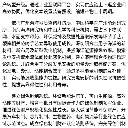
产转型升级。通过工业互联网平台，实现供应链上下逛企业间
高效协同，优化资本设置装备摆设，缩短产物上市周期。
依托广州海洋地质查询拜访局、中国科学院广州能源研究
所、南海海洋研究所和中山大学等科研机构，霸占水下物联
网、水面支撑母船、环保减排及数据处置取阐发等环节手艺，
鞭策相关范畴手艺立异取使用成长。深切研究合用于海洋的新
材料、新布局及新型发电机制，提拔海洋能源操纵效率。摸索
发电安拆取水流体间彼此感化机制，建立液固耦合多物理场理
论系统。开辟合用于分歧发电安拆的能量办理取存储方案，优
化发电、办理、储能耦合效率，通过多种能量机制的互补使
用，实现能源收集能力提拔。研究发电安拆的耐久性取抗侵蚀
性，提拔其靠得住性和利用寿命。
建立绿色制制系统。环绕新能源汽车、可再生能源、高效
储能等财产，培育一批具有国际合作力的绿色制制领军企业，
推进绿色财产规模化集聚性成长。做大做强节能环保财产，开
展汽车制制、芯片制制、生物医药、电商物流等行业绿色供应
链示范试点。成立绿色制制财产认定法则系统，完美绿色制制