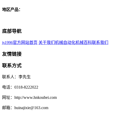
地区产品：
底部导航
js1996官方网站首页
关于我们
机械自动化
机械百科
联系我们
友情链接
联系方式
联系人：李先生
电话：0318-8222022
网址：http://www.hnkoubei.com
邮箱：huinajixie@163.com