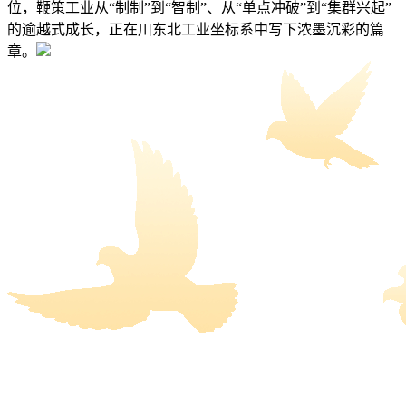
位，鞭策工业从“制制”到“智制”、从“单点冲破”到“集群兴起”
的逾越式成长，正在川东北工业坐标系中写下浓墨沉彩的篇
章。