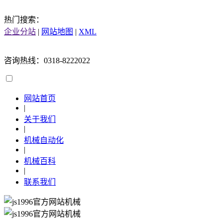
热门搜索：
企业分站
|
网站地图
|
XML
咨询热线：0318-8222022
网站首页
|
关于我们
|
机械自动化
|
机械百科
|
联系我们