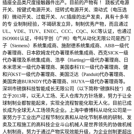
插座全品类尺度接触器件出产。目前的产物有 ！ 跷板式电源
开关、按键式电源开关、扭转式电源开关、滑动式（电压选
择）微动开关、过载开关、AC插座的出产发卖，具有十多年
的专 业制制经验，不竭研发立异，制制优秀产物，而且通过
UL、VDE、TUV、ENEC、CCC、CQC、KC等认证，也通过
ISO9001认证，中科宇创（广州）电气从动化无限公司是西门
子（Siemens）系统集成商、施耐德系统集成商、ABB一级代
办署理商、日本欧姆龙代办署理系统集成商、西克SICK一级
代办署理及系统集成商、浩亭（Harting)一级代办署理商、日
本米思米一级代办署理商、美国泰科TE一级代办署理商、健
和兴KST一级代办署理商、美国泛达（Panduit)代办署理商、
美国奔迪BURNDY代办署理商、HUYA一级代办署理商等。
深圳市磅旗科技智能成长无限公司（以下简称“磅旗科技”）成
立于2013年，以无人工场、无人仓库为方针场景，努力于让全
球制制业都智能起来，实现全流程智能化取无人化，目前已成
长成为全球无人工场领先企业。上海中睿博科从动化公司是一
家努力于工业出产过程节制仪表和从动化节制系统的研制、发
卖及工程施工的高科技企业斗山机械人是世界领先的协做机械
人制制商，努力于通过产物实现效能升级，为企业创制更超出