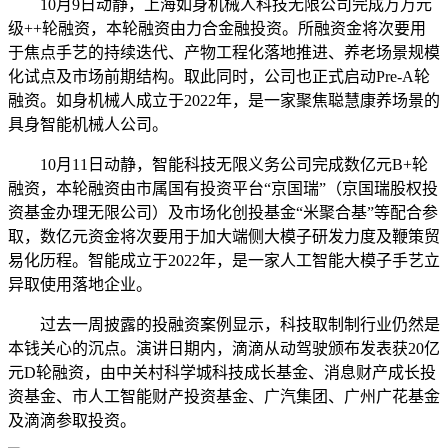
10月9日动静，上海如身机械人科技无限公司完成万万元
级++轮融资，本轮融资由力合金融投资。所融资金将次要用
于焦点手艺的持续迭代、产物工程化落地推进、养老场景规模
化试点及市场前期结构。取此同时，公司也正式启动Pre-A轮
融资。如身机械人成立于2022年，是一家聚焦聪慧康养场景的
具身智能机械人公司。
10月11日动静，智能科技无限义务公司完成数亿元B+轮
融资，本轮融资由市属国有投资平台“京国瑞”（京国瑞股权投
资基金办理无限公司）及市场化创投基金“米聚合基”等配合参
取，数亿元资金将次要用于加大端侧大模子研发力度及鞭策贸
易化历程。智能成立于2022年，是一家人工智能大模子手艺立
异取使用落地企业。
过去一周披露的投融资案例显示，科技取制制行业仍然是
本钱关心的沉点。演讲日期内，滴滴从动驾驶颁布发表获20亿
元D轮融资，由中关村科学城科技成长基金、消息财产成长投
资基金、市人工智能财产投资基金、广汽集团、广州广花基金
及滴滴参取投资。