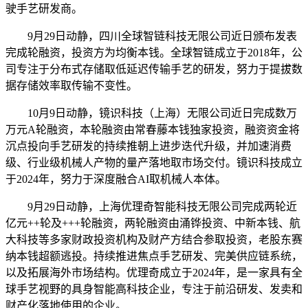
驶手艺研发商。
9月29日动静，四川全球智链科技无限公司近日颁布发表
完成轮融资，投资方为均衡本钱。全球智链成立于2018年，公
司专注于分布式存储取低延迟传输手艺的研发，努力于提拔数
据存储效率取传输不变性。
10月9日动静，镜识科技（上海）无限公司近日完成数万
万元A轮融资，本轮融资由常春藤本钱独家投资，融资资金将
沉点投向手艺研发的持续推朝上进步迭代升级，并加速消费
级、行业级机械人产物的量产落地取市场交付。镜识科技成立
于2024年，努力于深度融合AI取机械人本体。
9月29日动静，上海优理奇智能科技无限公司完成两轮近
亿元++轮及+++轮融资，两轮融资由涌铧投资、中新本钱、航
大科技等多家财政投资机构及财产方结合参取投资，老股东赛
纳本钱超额逃投。持续推进焦点手艺研发、完美供应链系统，
以及拓展海外市场结构。优理奇成立于2024年，是一家具有全
球手艺视野的具身智能高科技企业，专注于前沿研发、发卖和
财产化落地使用的企业。