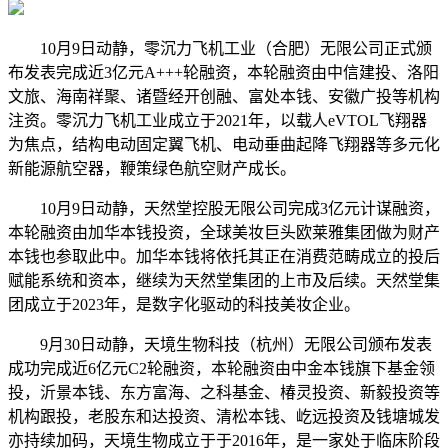
10月9日动静，零沉力飞机工业（合肥）无限公司正式颁
布发表完成近3亿元A+++轮融资，本轮融资由中信建投、洛阳
文旅、海南祥聚、诸暨经开创融、富处本钱、安徽广投等机构
注资。零沉力飞机工业成立于2021年，以载人eVTOL飞翔器
为焦点，结构电动固定翼飞机、电动垂曲起降飞翔器等多元化
新能源航空器，鞭策绿色航空财产成长。
10月9日动静，天然堂控股无限公司完成3亿元计谋融资，
本轮融资由加华本钱投资，全球美妆巨头欧莱雅集团做为财产
本钱也参取此中。加华本钱将依托其正在消费范畴成立的投后
赋能系统和资本，继续为天然堂集团的上市及后续。天然堂集
团成立于2023年，是数字化驱动的科技美妆企业。
9月30日动静，天境生物科技（杭州）无限公司颁布发表
成功完成近6亿元C2轮融资，本轮融资由中金本钱旗下基金领
投，沂景本钱、东方富海、之科基金、椿灵投资、新毅投资等
机构跟投，老股东和达投资、清松本钱、屹远投资及钱塘城发
亦持续加码，天境生物成立于于2016年，是一家处于临床阶段