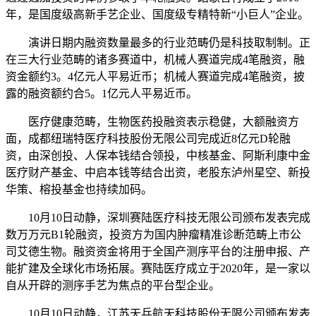
年，是国度级高新手艺企业、国度级专精特新“小巨人”企业。
演讲日期内融资数量最多的行业范畴仍是科技取制制。正
在三大行业范畴的诸多赛道中，机械人赛道完成4笔融资，融
资金额约3。4亿元人平易近币；机械人赛道完成4笔融资，披
露的融资额约合5。1亿元人平易近币。
医疗健康范畴，生物医药投融资表示稳健，大额融资方
面，成都纽瑞特医疗科技股份无限公司完成近8亿元D轮融
资，由深创投、人保本钱结合领投，中核基金、阿斯利康中金
医疗财产基金、中启本钱等结合出资，老股东泸州星空、新投
华策、榕投基金也持续加码。
10月10日动静，深圳赛陆医疗科技无限公司颁布发表完成
数万万元B1轮融资，投资方为国内肿瘤精准诊断范畴上市公
司艾德生物。融资资金将用于全国产测序平台的注册申报、产
能扩建及全球化市场拓展。赛陆医疗成立于2020年，是一家以
自从开辟的测序手艺为焦点的平台型企业。
10月10日动静，江苏天兵航天科技股份无限公司颁布发表