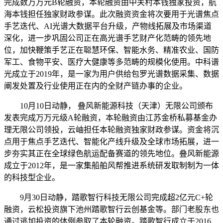
完成数万万元B轮融资，本轮融资由中关村本钱独家投资，航
海本钱担任独家财政参谋。此次融资资金将次要用于光谱焦点
手艺迭代、AI光谱大数据平台升级，产物线拓展及市场渠道
深化，进一步巩固公司正在高光谱手艺财产化范畴的领先地
位，加快鞭策手艺正在聪慧环保、智能水务、精准农业、国防
军工、食物平安、医疗大健康等多范畴的规模化使用。中科谱
光成立于2019年，是一家为用户供给包罗光谱数据采集、数据
阐发处置及行业使用正在内的全财产链办事的企业。
10月10日动静， 叠风新能源科技（天津）无限公司颁布
发表完成万万元级A轮融资，本轮融资由江苏金桥私募基金办
理无限公司领投，云岫担任本轮融资独家财政参谋。资金将沉
点用于焦点手艺迭代、智能化产线升级及全球市场拓展，进一
步夯实其正在全球绿色航运配备赛道的领先地位。叠风新能源
成立于2012年，是一家集船舶风帮推进系统研发取制制为一体
的科技型企业。
9月30日动静，踏歌智行科技无限公司完成超2亿元C+轮
融资，云松投资旗下池州踏歌智行云创基金等。部门老股东也
通过逃加投资的体例参取了本轮融资。踏歌智行成立于2016