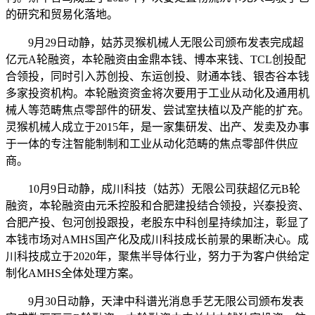
的研究和贸易化落地。
9月29日动静，姑苏灵猴机械人无限公司颁布发表完成超
亿元A轮融资，本轮融资由金鼎本钱、博本来钱、TCL创投配
合领投，同时引入苏创投、东运创投、财通本钱、银杏谷本钱
多家投资机构。本轮融资资金将次要用于工业从动化及通用机
械人等范畴焦点零部件的研发、尝试室扶植以及产能的扩充。
灵猴机械人成立于2015年，是一家集研发、出产、发卖及办事
于一体的专注智能制制和工业从动化范畴的焦点零部件供应
商。
10月9日动静，成川科技（姑苏）无限公司获超亿元B轮
融资，本轮融资由元禾控股和合肥建投结合领投，兴泰投资、
合肥产投、包河创投跟投，老股东中科创星持续加注，彰显了
本钱市场对AMHS国产化及成川科技成长前景的果断决心。成
川科技成立于2020年，聚焦半导体行业，努力于为客户供给定
制化AMHS全体处理方案。
9月30日动静，天津中科谱光消息手艺无限公司颁布发表