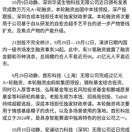
10月9日动静，深圳华诺生物科技无限公司近日颁布发表
完成数万万元A+轮融资，本轮融资由国中本钱领投，深产投
跟投，深圳合成本钱担任本轮独家财政参谋。本轮融资将次要
用于公司基于自从研发的自愈合超手艺平台的进一步产物管线
扩充，及焦点产物的产能升级。
21创投不完全统计，9月29日—10月12日，演讲日期内国
内一级市场发生融资事务34起。此中，有31笔融资披露了融资
金额和币种消息，总规模约合人平易近币96。45亿元人平易近
币。
9月29日动静，首形科技（上海）无限公司完成过亿元
A+轮融资，本轮融资由蚂蚁集团领投，锦秋基金结合投资，
同时引入厚雪本钱、弘晖基金等出名风险投资基金和鹏城愿景
基金等科研机构基金。老股东顺为本钱、招商局创投、Taihill
持续超额逃投，深底本钱担任独家财政参谋。本轮融资将次要
用于情感基座模子的迭代，以及多场景使用的落地。首形科技
成立于2024年，是具身智能赛道中独具特色的创业公司之一。
10月10日动静，安澜动力科技（深圳）无限公司近日完成