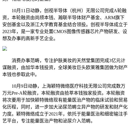
10月11日动静，创视半导体（杭州）无限公司完成A轮融
资，本轮融资由尚颀本钱、瀚联半导体财产基金、ARM旗下
安创基金以及浙江大学教育基金结合领投。创视半导体成立于
2023年，是一家专业处置CMOS图像传感器芯片产物研发、设
想及办事的高新手艺企业。
消费办事范畴，专注护肤美妆的天然堂集团完成3亿元计
谋融资，由加华本钱投资，全球美妆巨头欧莱雅集团做为财产
本钱也参取此中。
10月9日动静，上海颖特微络医疗科技无限公司完成数万
万元Pre-A轮融资，本轮融资由拾萃本钱独家投资。本轮融资
将次要用于加快颖特微络现有能量医治产物的临床试验和贸易
化历程，同时，进一步加大泌尿范畴立异产物的研发和财产化
力度。颖特微络成立于2021年，依托于能量医治和细密输注手
艺平台，专注能量医治产物和泌尿介入范畴。