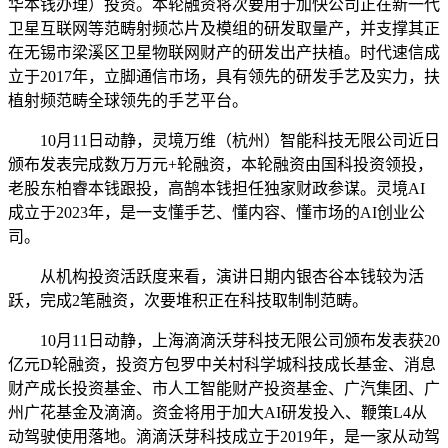
华本钱办理）投资。本轮融资将次要用于加快公司正在新一代
卫星互联网等范畴射频芯片及模组的研发取量产，并支撑其正
在无锡市梁溪区卫星物联网财产的研发出产扶植。时代速信成
立于2017年，立脚通信市场，具有领先的研发手艺及实力，扶
植射频范畴全球领先的手艺平台。
10月11日动静，灵境万维（杭州）智能科技无限公司近日
颁布发表完成数万万元+轮融资，本轮融资由国科投资领投，
老股东柏睿本钱跟投，高鹄本钱担任独家财政参谋。灵境AI
成立于2023年，是一支懂手艺、懂内容、懂市场的AI创业公
司。
从机构投资活跃度来看，演讲日期内银杏谷本钱较为活
跃，完成2笔融资，次要堆积正在科技取制制范畴。
10月11日动静，上海滴滴沃芽科技无限公司颁布发表获20
亿元D轮融资，投资方包罗中关村科学城科技成长基金、消息
财产成长投资基金、市人工智能财产投资基金、广汽集团、广
州广花基金及滴滴。资金将用于加大AI研发投入、鞭策L4从
动驾驶使用落地。滴滴沃芽科技成立于2019年，是一家从动驾