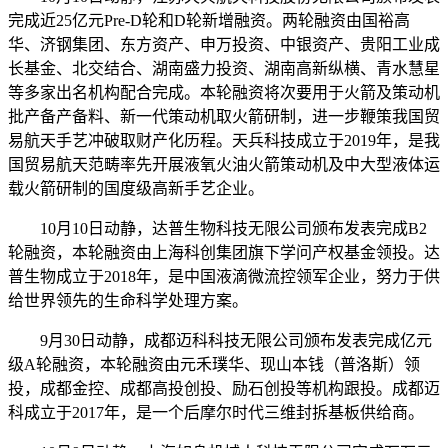
完成近25亿元Pre-D轮和D轮新增融资。两轮融资由国裕高
华、济钢集团、东方资产、申万投资、中银资产、贵阳工业成
长基金、北交结合、湖南盛力投资、湖南高新纵横、青水慧星
等多家出名机构配合完成。本轮融资将次要用于火箭及策动机
批产备产备料、新一代策动机取火箭研制，进一步鞭策我国贸
易航天手艺冲破取财产化历程。天兵科技成立于2019年，是我
国贸易航天范畴率先开展液氧火油火箭策动机及中大型液体运
载火箭研制的国度级高新手艺企业。
10月10日动静，达普生物科技无限公司颁布发表完成B2
轮融资，本轮融资由上海科创集团旗下学问产权基金领投。达
普生物成立于2018年，是中国液滴微流控领军企业，努力于供
给世界领先的生命科学处理方案。
9月30日动静，成都迈科科技无限公司颁布发表完成亿元
级A轮融资，本轮融资由元禾璞华、现山本钱（普洛斯）领
投，成都金控、成都高投创投、励石创投等机构跟投。成都迈
科成立于2017年，是一个后摩尔时代三维封拆基板供给商。