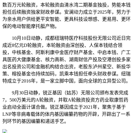
数百万元轮融资，本轮融资由清水湾二期基金独投，势能本钱
担任后续融资独家财政参谋。安澜动力成立于2025年，努力于
为亲水用户供给更平安智能、更具科技设想感、更易用、更环
保的电动智能摩托艇产物。
10月10日动静，成都纽瑞特医疗科技股份无限公司近日完
成近8亿元D轮融资，本轮融资由深创投、人保本钱结合领
投，中核基金、阿斯利康中金医疗财产基金、中启本钱、广工
具医药大健康基金、核力高新、湖南财信产投及空港创投多家
出名投资公司和金融机构结合出资，老股东泸州星空、新投华
策、榕投基金也持续加码，凯乘本钱担任牵头财政参谋。纽瑞
特成立于2016年，是一家立脚中国，面向全球的立异型公司。
9月30日动静，锐正基因（姑苏）无限公司颁布发表完成
7，500万美元的A轮融资，并取A轮融资投资方药业取康哲药
业启动全面计谋合做。锐正基因成立于2021年，聚焦于基于
LNP等非病毒载体的体内基因编纂药物的开辟，开辟出了一系
列环节的基因编纂和递送手艺。