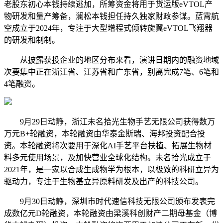
老股东初心本钱持续逃加，所筹资金将用于货运版eVTOL产
物研发和量产筹备，澜松本钱担任持久独家财政参谋。蓝霄航
空成立于2024年，专注于大型增程式倾转旋翼eVTOL飞翔器
的研发和制制。
从披露获投企业的地区分布来看，演讲日期内的融资地域
次要集中正在浙江省、江苏省和广东省，别离完成7笔、6笔和
4笔融资。
9月29日动静，浙江未名拾光生物手艺无限公司获得数万
万元B+轮融资，本轮融资由华泰金斯瑞、海邦投资配合投
资。本轮融资将次要用于深化AI手艺平台扶植、拓展生物材
料多元使用场景，及加快营业全球化结构。未名拾光成立于
2021年，是一家以合成生成物学为根本，以极致的科研立异为
驱动力，专注于生物基立异原料研发及出产的科技公司。
9月30日动静，深圳市时代速信科技无限公司颁布发表完
成数亿元D轮融资，本轮融资由梁溪科创财产二期母基金（博