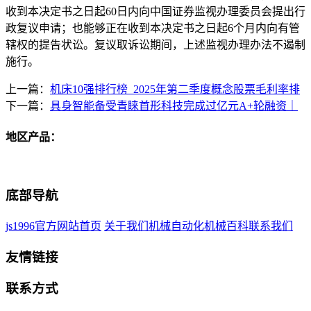
收到本决定书之日起60日内向中国证券监视办理委员会提出行
政复议申请；也能够正在收到本决定书之日起6个月内向有管
辖权的提告状讼。复议取诉讼期间，上述监视办理办法不遏制
施行。
上一篇：
机床10强排行榜_2025年第二季度概念股票毛利率排
下一篇：
具身智能备受青睐首形科技完成过亿元A+轮融资｜
地区产品：
底部导航
js1996官方网站首页
关于我们
机械自动化
机械百科
联系我们
友情链接
联系方式