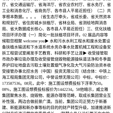
厅、省交通运输厅、省海洋厅、省农业农村厅、省水务厅、省
工业和消息化厅、省商务厅、各市县人平易近担任）（二）共
享根本数据。。。。（省生态厅牵头，省成长委、省天然资本
和规划厅、省住房城乡扶植厅、省林业局、省测绘地舆消息
局、省大数据成长核心、各市县人平易近担任）三、优化扶植
项目环评办理（一）简化一批扶植项目环评。02 展品内容等
候取您相聚 welcome you▶ 水和污水水利工程水和废水处置设
备扶植水输送和下水道系统水务办事水处置机械工程和设备安
拆工程尝试室阐发手艺教育、科研和手艺让渡▶ 收受接管取
市政办事垃圾办理及收受接管烧毁物能源操纵道洁净和冬季面
养护旧址地盘去污取土壤处置烟气净化及大气污染防治资本收
受接管办事北控水务（中国）投资无限公司（结合体：中铁上
海工程局集团无限公司，中誉设想无限公司）中标，中标价：
173587536。08元，此中：施工图设想费投标下浮率为50。
08%，施工图设想费投标报价为1442234。58他暗示，威立雅
集团聚焦水务、烧毁物、能源办理等范畴，取成长集团营业互
补性强，两边合做前景广漠。当前，集团公司正努力于新基
建、新能源和新办事等标的目的的财产转型升级，加速推进新