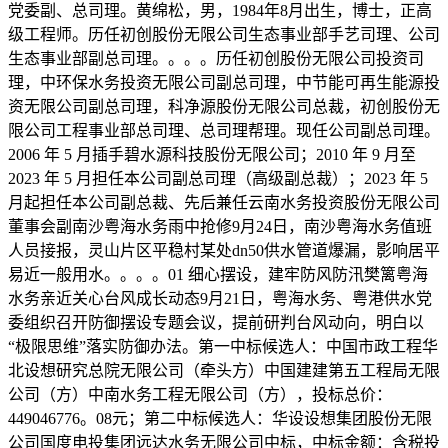
党委副、总司理。黄绵松，男，1984年8月出生，博士，正高
级工程师。历任初创股份无限公司生态事业部手艺司理、公司
生态事业部副总司理。。。。历任初创股份无限公司投资司
理，中环保水务投资无限公司副总司理，中节能可再生能源投
资无限公司副总司理，科净源股份无限公司总裁，初创股份无
限公司工程事业部总司理、总司理帮理。现任公司副总司理。
2006 年 5 月插手碧水源科技股份无限公司；2010 年 9 月至
2023 年 5 月担任本公司副总司理（高级副总裁）；2023 年 5
月起担任本公司副总裁、先后兼任云南水务投资股份无限公司
董事会副南沙粤海水务雨中抢修9月24日，南沙粤海水务值班
人员接报，灵山片区平稳村某处dn50供水管道爆漏，影响居平
易近一般用水。。。。01 细心摆设，建牢防风防汛樊篱粤海
水务亲近关心台风成长动态9月21日，粤海水务、粤港供水党
委组织召开防御摆设专题会议，提前研判台风动向，明白以
“极限思维”落实防御办法。第一中标候选人：中国市政工程华
北设想研究总院无限公司（牵头方）中国建建第五工程局无限
公司（方）中南水务工程无限公司（方），投标总价：
449046776。08元；第二中标候选人：华设设想集团股份无限
公司国度电投集团远达水务无限公司中标，中标金额：含税投