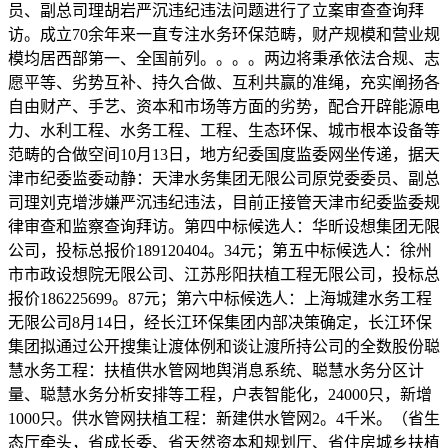
员、副总司理胡岩严沉违纪违法问题进行了立案审查查询拜
访。成立70余年来一直专注水务环保范畴，财产规模和营业规
模均居西部第一、全国前列。。。。两边将秉承依法合规、志
愿平等、劣势互补、持久合做、互利共赢的准绳，充实阐扬各
自由财产、手艺、资本和市场等方面的劣势，配合开辟能源电
力、水利工程、水务工程、工程、生态环保、城市根本设备等
范畴的合做空间10月13日，地方纪委国度监委网坐传递，据天
津市纪委监委动静：天津水务集团无限公司原党委委员、副总
司理刘克增涉嫌严沉违纪违法，目前正接管天津市纪委监委规
律审查和监察查询拜访。第四中标候选人：华昕设想集团无限
公司，投标总报价189120404。34元；第五中标候选人：徐州
市市政设想院无限公司、江苏彤阳扶植工程无限公司，投标总
报价186225699。87元；第六中标候选人：上海城建水务工程
无限公司8月14日，经长江环保集团内部决策确定，长江环保
集团拟通过公开搜集让渡体例和谈让渡所持公司的全数股份聪
慧水务工程：扶植供水管网地舆消息系统、聪慧水务分区计
量、聪慧水务分析安排等工程，户表智能化，24000只，新增
1000只。供水管网扶植工程：新建供水管网2。4千米。（省生
态厅牵头，省成长委、省天然资本和规划厅、省住房城乡扶植