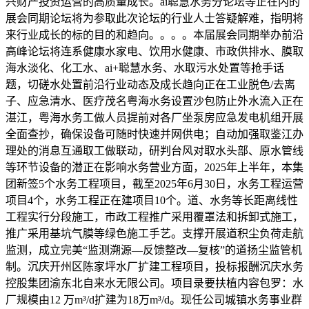
兴财产投资运营的高质量成长。ai聪慧水务分论坛等正在内的
展会同期论坛将为参取此次论坛的行业人士答疑解难，指明将
来行业成长的标的目的和趋向。。。。本届展会同期举办前沿
高峰论坛将连系健康水家电、饮用水健康、市政供排水、膜取
海水淡化、化工水、ai+聪慧水务、水取污水处置等抢手话
题，切磋水处置前沿行业动态及成长趋向正在工业脱色/去离
子、应急清水、医疗茂名粤海水务设置沙包防止外水流入正在
湛江，粤海水务工做人员提前对各厂坐泵房应急发电机组开展
全面查抄，确保设备可随时快速并网供电；自动加强取鉴江办
理处的消息互通取工做联动，研判台风对取水头部、原水管线
等环节设备的潜正在影响水务营业方面，2025年上半年，本集
团新签5个水务工程项目，截至2025年6月30日，水务工程运营
项目4个，水务工程正在建项目10个。道、水务等长距离线性
工程实行分段施工，市政工程推广采用覆罩法和拆卸式施工，
推广采用基坑气膜等绿色施工手艺。支撑开展道积尘负荷走航
监测，成立完美“监测溯源—反馈整改—复核”的道扬尘监管机
制。沉庆开州区陈家坪水厂扩建工程项目，投标报酬沉庆水务
控股集团渝东北自来水无限公司。项目录要扶植内容包罗：水
厂规模由12 万m³/d扩建为18万m³/d。现任公司城镇水务事业群