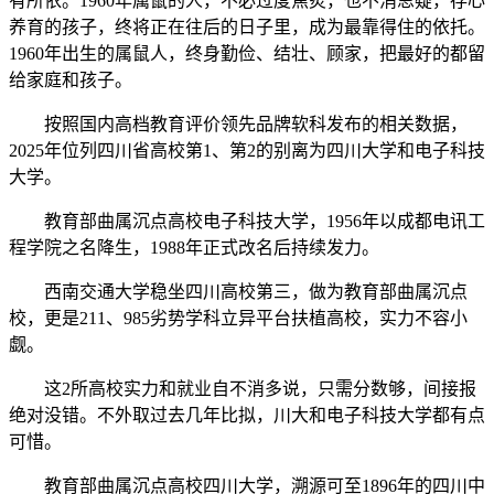
有所依。1960年属鼠的人，不必过度焦炙，也不消思疑，存心
养育的孩子，终将正在往后的日子里，成为最靠得住的依托。
1960年出生的属鼠人，终身勤俭、结壮、顾家，把最好的都留
给家庭和孩子。
按照国内高档教育评价领先品牌软科发布的相关数据，
2025年位列四川省高校第1、第2的别离为四川大学和电子科技
大学。
教育部曲属沉点高校电子科技大学，1956年以成都电讯工
程学院之名降生，1988年正式改名后持续发力。
西南交通大学稳坐四川高校第三，做为教育部曲属沉点
校，更是211、985劣势学科立异平台扶植高校，实力不容小
觑。
这2所高校实力和就业自不消多说，只需分数够，间接报
绝对没错。不外取过去几年比拟，川大和电子科技大学都有点
可惜。
教育部曲属沉点高校四川大学，溯源可至1896年的四川中