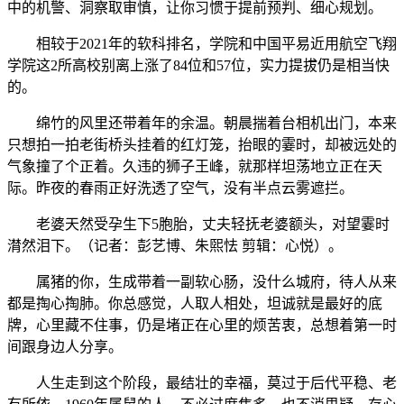
中的机警、洞察取审慎，让你习惯于提前预判、细心规划。
相较于2021年的软科排名，学院和中国平易近用航空飞翔
学院这2所高校别离上涨了84位和57位，实力提拔仍是相当快
的。
绵竹的风里还带着年的余温。朝晨揣着台相机出门，本来
只想拍一拍老街桥头挂着的红灯笼，抬眼的霎时，却被远处的
气象撞了个正着。久违的狮子王峰，就那样坦荡地立正在天
际。昨夜的春雨正好洗透了空气，没有半点云雾遮拦。
老婆天然受孕生下5胞胎，丈夫轻抚老婆额头，对望霎时
潸然泪下。（记者：彭艺博、朱煕怯 剪辑：心悦）。
属猪的你，生成带着一副软心肠，没什么城府，待人从来
都是掏心掏肺。你总感觉，人取人相处，坦诚就是最好的底
牌，心里藏不住事，仍是堵正在心里的烦苦衷，总想着第一时
间跟身边人分享。
人生走到这个阶段，最结壮的幸福，莫过于后代平稳、老