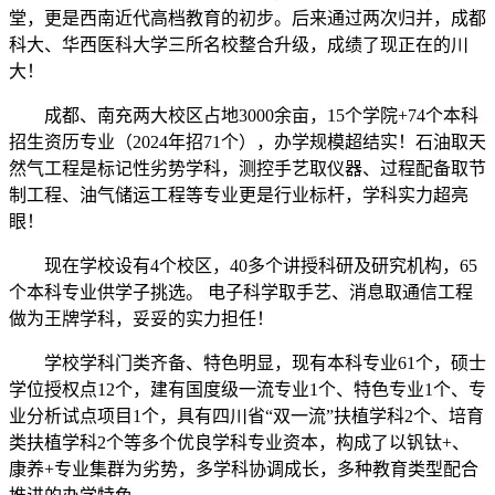
堂，更是西南近代高档教育的初步。后来通过两次归并，成都
科大、华西医科大学三所名校整合升级，成绩了现正在的川
大！
成都、南充两大校区占地3000余亩，15个学院+74个本科
招生资历专业（2024年招71个），办学规模超结实！石油取天
然气工程是标记性劣势学科，测控手艺取仪器、过程配备取节
制工程、油气储运工程等专业更是行业标杆，学科实力超亮
眼！
现在学校设有4个校区，40多个讲授科研及研究机构，65
个本科专业供学子挑选。 电子科学取手艺、消息取通信工程
做为王牌学科，妥妥的实力担任！
学校学科门类齐备、特色明显，现有本科专业61个，硕士
学位授权点12个，建有国度级一流专业1个、特色专业1个、专
业分析试点项目1个，具有四川省“双一流”扶植学科2个、培育
类扶植学科2个等多个优良学科专业资本，构成了以钒钛+、
康养+专业集群为劣势，多学科协调成长，多种教育类型配合