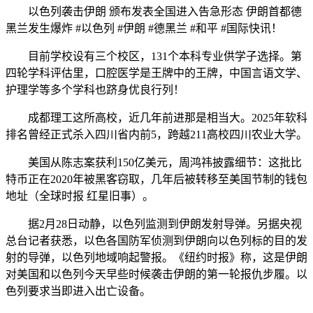
以色列袭击伊朗 颁布发表全国进入告急形态 伊朗首都德
黑兰发生爆炸 #以色列 #伊朗 #德黑兰 #和平 #国际快讯！
目前学校设有三个校区，131个本科专业供学子选择。第
四轮学科评估里，口腔医学是王牌中的王牌，中国言语文学、
护理学等多个学科也跻身优良行列！
成都理工这所高校，近几年前进那是相当大。2025年软科
排名曾经正式杀入四川省内前5，跨越211高校四川农业大学。
美国从陈志案获利150亿美元，周鸿祎披露细节：这批比
特币正在2020年被黑客窃取，几年后被转移至美国节制的钱包
地址（全球时报 红星旧事）。
据2月28日动静，以色列监测到伊朗发射导弹。另据央视
总台记者获悉，以色各国防军侦测到伊朗向以色列标的目的发
射的导弹，以色列地域响起警报。《纽约时报》称，这是伊朗
对美国和以色列今天早些时候袭击伊朗的第一轮报仇步履。以
色列要求当即进入出亡设备。