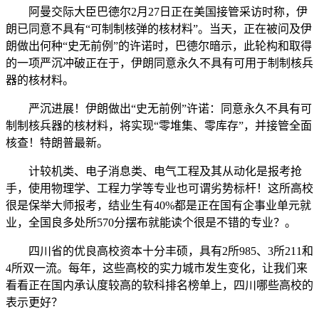
阿曼交际大臣巴德尔2月27日正在美国接管采访时称，伊
朗已同意不具有“可制制核弹的核材料”。当天，正在被问及伊
朗做出何种“史无前例”的许诺时，巴德尔暗示，此轮构和取得
的一项严沉冲破正在于，伊朗同意永久不具有可用于制制核兵
器的核材料。
严沉进展！伊朗做出“史无前例”许诺：同意永久不具有可
制制核兵器的核材料，将实现“零堆集、零库存”，并接管全面
核查！特朗普最新。
计较机类、电子消息类、电气工程及其从动化是报考抢
手，使用物理学、工程力学等专业也可谓劣势标杆！这所高校
很是保举大师报考，结业生有40%都是正在国有企事业单元就
业，全国良多处所570分摆布就能读个很是不错的专业？。
四川省的优良高校资本十分丰硕，具有2所985、3所211和
4所双一流。每年，这些高校的实力城市发生变化，让我们来
看看正在国内承认度较高的软科排名榜单上，四川哪些高校的
表示更好？