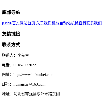
底部导航
js1996官方网站首页
关于我们
机械自动化
机械百科
联系我们
友情链接
联系方式
联系人：李先生
电话：0318-8222022
网址：http://www.hnkoubei.com
邮箱：huinajixie@163.com
地址：河北省枣强县东外环路东侧