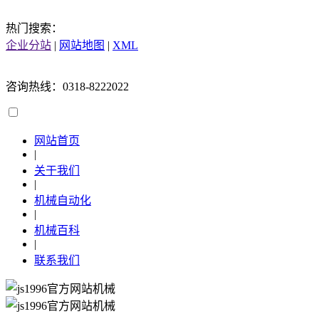
热门搜索：
企业分站
|
网站地图
|
XML
咨询热线：0318-8222022
网站首页
|
关于我们
|
机械自动化
|
机械百科
|
联系我们