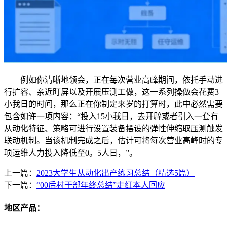
例如你清晰地领会，正在每次营业高峰期间，依托手动进
行扩容、亲近盯屏以及开展压测工做，这一系列操做会花费3
小我日的时间，那么正在你制定来岁的打算时，此中必然需要
包含如许一项内容：“投入15小我日，去开辟或者引入一套有
从动化特征、策略可进行设置装备摆设的弹性伸缩取压测触发
联动机制。当该机制完成之后，估计可将每次营业高峰时的专
项运维人力投入降低至0。5人日，”。
上一篇：
2023大学生从动化出产练习总结（精选5篇）
下一篇：
“00后村干部年终总结”走红本人回应
地区产品：