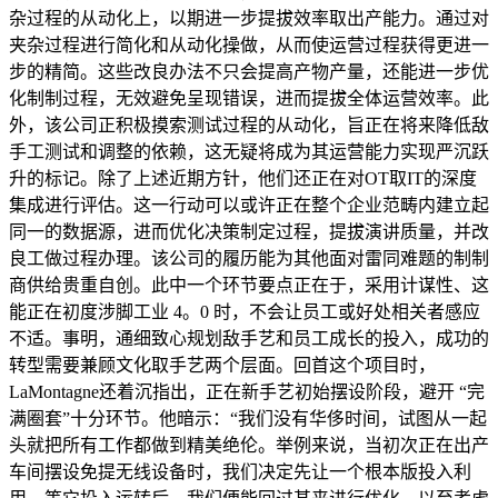
杂过程的从动化上，以期进一步提拔效率取出产能力。通过对
夹杂过程进行简化和从动化操做，从而使运营过程获得更进一
步的精简。这些改良办法不只会提高产物产量，还能进一步优
化制制过程，无效避免呈现错误，进而提拔全体运营效率。此
外，该公司正积极摸索测试过程的从动化，旨正在将来降低敌
手工测试和调整的依赖，这无疑将成为其运营能力实现严沉跃
升的标记。除了上述近期方针，他们还正在对OT取IT的深度
集成进行评估。这一行动可以或许正在整个企业范畴内建立起
同一的数据源，进而优化决策制定过程，提拔演讲质量，并改
良工做过程办理。该公司的履历能为其他面对雷同难题的制制
商供给贵重自创。此中一个环节要点正在于，采用计谋性、这
能正在初度涉脚工业 4。0 时，不会让员工或好处相关者感应
不适。事明，通细致心规划敌手艺和员工成长的投入，成功的
转型需要兼顾文化取手艺两个层面。回首这个项目时，
LaMontagne还着沉指出，正在新手艺初始摆设阶段，避开 “完
满圈套”十分环节。他暗示：“我们没有华侈时间，试图从一起
头就把所有工作都做到精美绝伦。举例来说，当初次正在出产
车间摆设免提无线设备时，我们决定先让一个根本版投入利