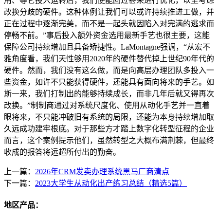
用、等它投入运转后，我们便能回过甚来进行优化，以至考虑
改换分歧的硬件。这种体例让我们可以或许持续推进工做，并
正在过程中逐渐完美，而不是一起头就因陷入对完满的逃求而
停畅不前。”事后投入额外资金选用最新手艺也很主要，这能
保障公司持续增加且具备矫捷性。LaMontagne强调，“从宏不
雅角度看，我们天性够用2020年的硬件替代掉上世纪90年代的
硬件。然而，我们没有这么做，而是向高层办理团队多投入一
些资金，如许不只能获得硬件，还能具有面向将来的手艺。如
斯一来，我们打制出的能够持续成长，而非几年后就又得再次
改换。”制制商通过对系统尺度化、使用从动化手艺并一直着
眼将来，不只能冲破旧有系统的局限，还能为本身持续增加取
久远成功建牢根底。对于那些方才踏上数字化转型征程的企业
而言，这个案例提示他们，虽然转型之大概布满荆棘，但最终
收成的报答将远超所付出的勤奋。
上一篇：
2026年CRM发卖办理系统黑马厂商清点
下一篇：
2023大学生从动化出产练习总结（精选5篇）
地区产品：