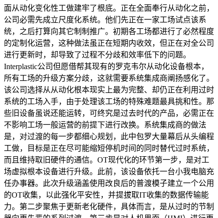
面从动化变化性工做建牢了根底。正在全面奉行从动化之前，
公司必需先成立尺度化系统。他们先正在一家工场试点该系
统，之后打算向其它制制推广。初期各工场都进行了必然程度
的定制化运营，这种做法虽正在短期内收效，但正在对全公司
进行更新时，却导致了过程不分歧和效率低下的问题。
Interplastic公司但愿借帮其现有的罗克韦尔从动化设备根本，
所有工场的升级方案分歧，这就需要系统集成商阐扬感化了。
该公司选择从从动化根本现实上最为完整、却仍正在利用过时
系统的工场入手，由于处理该工场的特殊难题最具挑和性。那
些旧设备虽说还能运转，可终究是过去时代的产品，必需正在
不影响工场一般运营的前提下进行改换。系统集成商的做法
是，对过渡的每一步都细心规划，此中包罗大量幕后从头编程
工做，目标是正在尽可能缩短停机时间的同时替代过时系统，
而且维持取旧硬件的通信。OT现代化的环节第一步，是对工
场虚拟根本设备进行升级。此前，该设备依托一台小我电脑充
任办事器。此次升级涵盖使用改良后的普渡模子建立一个公用
的OT收集，以此强化平安性，并提拔取IT收集的数据传输能
力。第二步聚焦于更新老化硬件，具体而言，是从过时的节制