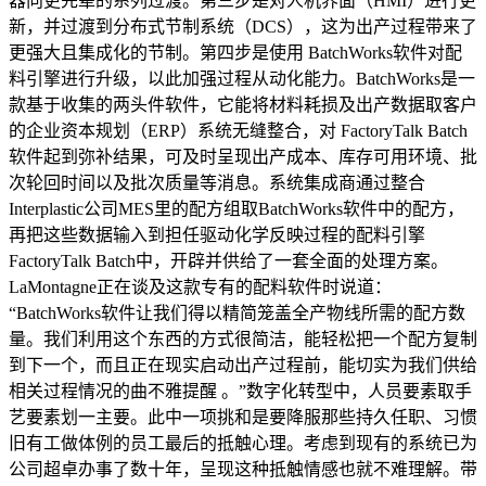
器向更先辈的系列过渡。第三步是对人机界面（HMI）进行更
新，并过渡到分布式节制系统（DCS），这为出产过程带来了
更强大且集成化的节制。第四步是使用 BatchWorks软件对配
料引擎进行升级，以此加强过程从动化能力。BatchWorks是一
款基于收集的两头件软件，它能将材料耗损及出产数据取客户
的企业资本规划（ERP）系统无缝整合，对 FactoryTalk Batch
软件起到弥补结果，可及时呈现出产成本、库存可用环境、批
次轮回时间以及批次质量等消息。系统集成商通过整合
Interplastic公司MES里的配方组取BatchWorks软件中的配方，
再把这些数据输入到担任驱动化学反映过程的配料引擎
FactoryTalk Batch中，开辟并供给了一套全面的处理方案。
LaMontagne正在谈及这款专有的配料软件时说道：
“BatchWorks软件让我们得以精简笼盖全产物线所需的配方数
量。我们利用这个东西的方式很简洁，能轻松把一个配方复制
到下一个，而且正在现实启动出产过程前，能切实为我们供给
相关过程情况的曲不雅提醒 。”数字化转型中，人员要素取手
艺要素划一主要。此中一项挑和是要降服那些持久任职、习惯
旧有工做体例的员工最后的抵触心理。考虑到现有的系统已为
公司超卓办事了数十年，呈现这种抵触情感也就不难理解。带