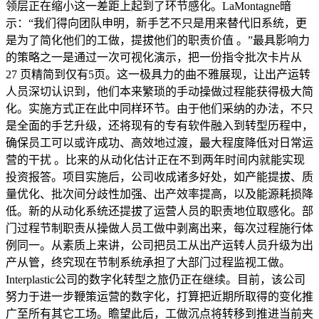
领层正在缩小这一差距上起到了环节感化。LaMontagne暗
示：“我们得向团队申明，新手艺不只是用来替代旧系统，更
是为了简化他们的工做，提拔他们的职责价值 。”最具影响力
的策略之一是通过一次可视化演示，把一份指令批次卡片从
27 页精简到仅有5页。这一极具力的曲不雅展现，让出产运转
人员深切认识到，他们本来繁琐的手动操做过程能获得极大简
化。实施方式正在此中同样环节。由于他们采纳的办法，不只
是全面的手艺升级，还将现有的专有软件融入到转型历程中，
确保员工可以或许成功、高效地过渡，最大程度降低对日常运
营的干扰 。比来的从动化估计正在不到两年时间内就能实现
投资报答。项目实施后，公司收成诸多好处，如产能提拔、质
量优化、批次间分歧性加强、出产效率提高，以及能源耗损降
低。新的从动化系统还提拔了运营人员的职责地位取感化。部
门过程节制职责从操做人员工做中剥离出来，每次过程施行体
例同一。从素质上来讲，公司把员工从出产运转人员升级为出
产从管，终究现在节制系统承担了大部门过程监视工做。
Interplastic公司的数字化转型之旅仍正在继续。目前，该公司
努力于进一步鞭策运营的数字化，打算把近期所取得的变化推
广至所有其它工场。瞻望此后，工做沉点将转移到推进当前夹