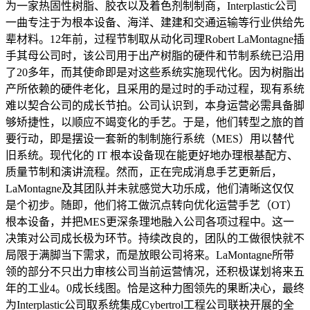
为一家热固性树脂、胶衣以及着色剂制制商，Interplastic公司
一曲专注于为根本设备、海洋、建建和交通运输等行业供给先
辈材料。12年前，过程节制取从动化司理Robert LaMontagne插
手其母公司时，该公司用于出产树脂的硬件和节制系统已沿用
了20多年，而其使命即是对这些系统实施现代化。因为树脂出
产所依赖的硬件老化，且采用的是过时的手动过程，现有系统
难以契合公司的成长节拍。公司认识到，本身运营必需具备脚
够矫捷性，以顺应不竭变化的手艺。于是，他们转型之旅的首
要行动，即是摆设一套新的制制施行系统（MES）用以替代
旧系统。现代化的 IT 根本设备现在能更好地办理根基配方、
质量节制和演讲流程。然而，正在完成消息手艺更新后，
LaMontagne及其团队并未就感觉大功乐成，他们清晰这仅仅
是个初步。随即，他们将工做沉点转向优化运营手艺（OT）
根本设备，并把MES更深条理地融入公司各项过程中。这一
决策对公司成长极为环节。持续改良的，团队的工做很快就不
局限于满脚当下需求，而是放眼公司将来。LaMontagne所带
领的部分不只出力审核公司当前运营情况，还积极谋划将来五
年的工业4。0成长线图。恰是这种力图领先的果断决心，最终
为Interplastic公司取系统集成Cybertrol工程公司联袂开展的全