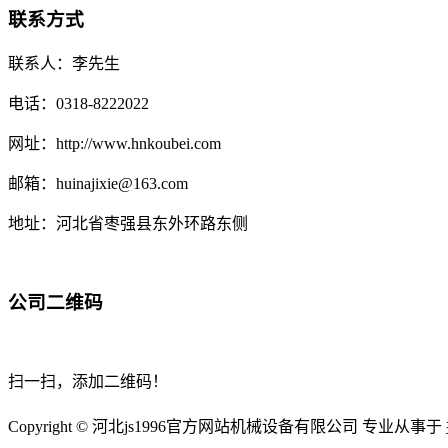
联系方式
联系人：李先生
电话：0318-8222022
网址：http://www.hnkoubei.com
邮箱：huinajixie@163.com
地址：河北省枣强县东外环路东侧
公司二维码
扫一扫，添加二维码！
Copyright © 河北js1996官方网站机械设备有限公司 专业从事于