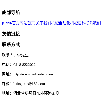
底部导航
js1996官方网站首页
关于我们
机械自动化
机械百科
联系我们
友情链接
联系方式
联系人：李先生
电话：0318-8222022
网址：http://www.hnkoubei.com
邮箱：huinajixie@163.com
地址：河北省枣强县东外环路东侧