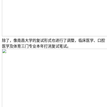
除了，像南昌大学的复试形式也进行了调整，临床医学、口腔
医学及体育三门专业本年打消复试笔试。