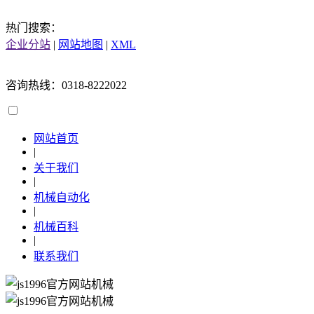
热门搜索：
企业分站
|
网站地图
|
XML
咨询热线：0318-8222022
网站首页
|
关于我们
|
机械自动化
|
机械百科
|
联系我们