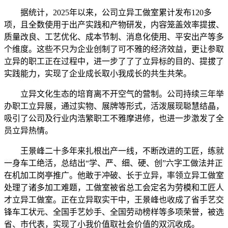
据统计，2025年以来，公司立异工做室累计发布120多
项，且全数使用于出产实践和产物研发，内容笼盖效率提拔、
质量改良、工艺优化、成本节制、消息化使用、平安出产等多
个维度。这些不只为企业创制了可不雅的经济效益，更让参取
立异的职工正在过程中，进一步了了了立异标的目的、提拔了
实践能力，实现了企业成长取小我成长的共生共荣。
立异文化生态的培育离不开空气的营制。公司持续三年举
办职工立异展，通过实物、展牌等形式，活泼展现聪慧结晶，
吸引了公司及行业内浩繁职工不雅摩进修，也进一步激发了全
员立异热情。
王景峰二十多年来扎根出产一线，不断改进的工匠，练就
一身车工绝活，总结出“学、严、细、硬、创”六字工做法并正
在机加工岗亭推广。他敢于冲破、长于立异，率领立异工做室
处理了诸多加工难题，工做室被省总工会定名为劳模和工匠人
才立异工做室。正在立异取实干中，王景峰也收成了省手艺交
锋车工状元、全国手艺妙手、全国劳动榜样等多项荣誉，被选
省、市代表，实现了小我价值取社会价值的双沉收成。