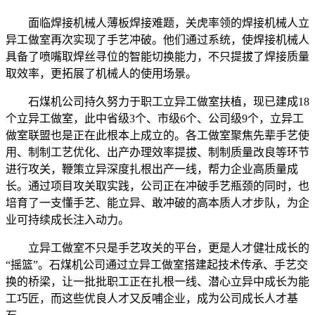
面临焊接机械人薄板焊接难题，关虎率领的焊接机械人立
异工做室再次实现了手艺冲破。他们通过系统，使焊接机械人
具备了喷嘴取焊丝寻位的智能切换能力，不只提拔了焊接质量
取效率，更拓展了机械人的使用场景。
石煤机公司持久努力于职工立异工做室扶植，现已建成18
个立异工做室，此中省级3个、市级6个、公司级9个，立异工
做室联盟也是正在此根本上成立的。各工做室聚焦先辈手艺使
用、制制工艺优化、出产办理效率提拔、制制质量改良等环节
进行攻关，鞭策立异深度扎根出产一线，帮力企业高质量成
长。通过项目攻关取实践，公司正在冲破手艺瓶颈的同时，也
培育了一支懂手艺、能立异、敢冲破的高本质人才步队，为企
业可持续成长注入动力。
立异工做室不只是手艺攻关的平台，更是人才健壮成长的
“摇篮”。石煤机公司通过立异工做室搭建起技术传承、手艺交
换的桥梁，让一批批职工正在扎根一线、潜心立异中成长为能
工巧匠，而这些优良人才又反哺企业，成为公司成长人才基