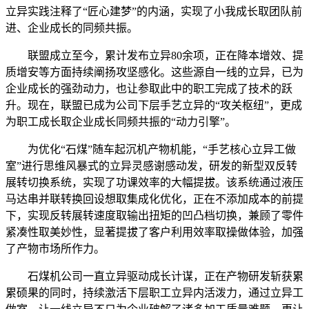
立异实践注释了“匠心建梦”的内涵，实现了小我成长取团队前
进、企业成长的同频共振。
联盟成立至今，累计发布立异80余项，正在降本增效、提
质增安等方面持续阐扬攻坚感化。这些源自一线的立异，已为
企业成长的强劲动力，也让参取此中的职工完成了技术的跃
升。现在，联盟已成为公司下层手艺立异的“攻关枢纽”，更成
为职工成长取企业成长同频共振的“动力引擎”。
为优化“石煤”随车起沉机产物机能，“手艺核心立异工做
室”进行思维风暴式的立异灵感谢感动发，研发的新型双反转
展转切换系统，实现了功课效率的大幅提拔。该系统通过液压
马达串并联转换回设想取集成化优化，正在不添加成本的前提
下，实现反转展转速度取输出扭矩的凹凸档切换，兼顾了零件
紧凑性取美妙性，显著提拔了客户利用效率取操做体验，加强
了产物市场所作力。
石煤机公司一直立异驱动成长计谋，正在产物研发斩获累
累硕果的同时，持续激活下层职工立异内活泼力，通过立异工