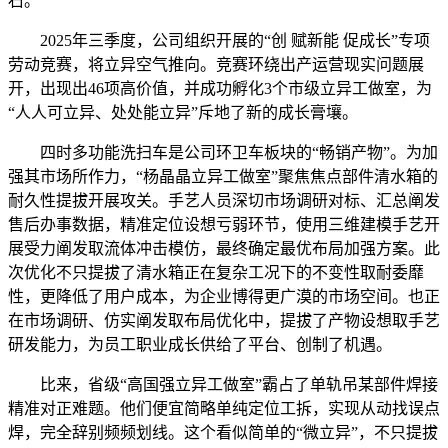
石。
2025年三季度，公司组织开展的“创 赋新能 促成长”专项
劳动竞赛，将立异空气推向。竞赛环绕出产运营现实问题展
开，出现出46项高价值，并成功孵化3个市级立异工做室，为
“人人可立异、处处能立异”斥地了新的成长膏壤。
四时多功能洗扫车是公司环卫车板块的“畅销产物”。为加
强其市场所作力，“杨晶晶立异工做室”聚焦焦点部件清水箱的
耐久性提拔开展攻关。手艺人员深切市场调研对标、汇总阐发
售后办事数据，精准定位设想亏弱环节，使用三维建模手艺开
展受力阐发取流体冲击模仿，最终确定最优布局加强方案。此
次优化不只提拔了清水箱正在复杂工况下的不变性取耐委靡
性，更降低了用户成本，为企业博得更广漠的市场空间。也正
在市场调研、仿实阐发取布局优化中，提拔了产物设想取手艺
研发能力，为员工职业成长供给了平台、创制了机遇。
比来，省级“高国强立异工做室”霸占了单轨吊某部件焊接
精准对正难题。他们便宜简略单纯定位工拆，实现从动找误点
焊，完全辞别频频划线。这个看似简单的“微立异”，不只提拔