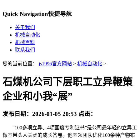
Quick Navigation
快捷导航
关于我们
机械自动化
机械百科
联系我们
您的当前位置：
js1996官方网站
>
机械自动化
>
石煤机公司下层职工立异鞭策
企业和小我“展”
发布日期：
2026-01-05 20:53
点击：
“100多项立异、4项国度专利证书”是公司最年轻的立异工
做室带头人关虎的成长答卷。他率领团队优化100余种产物布