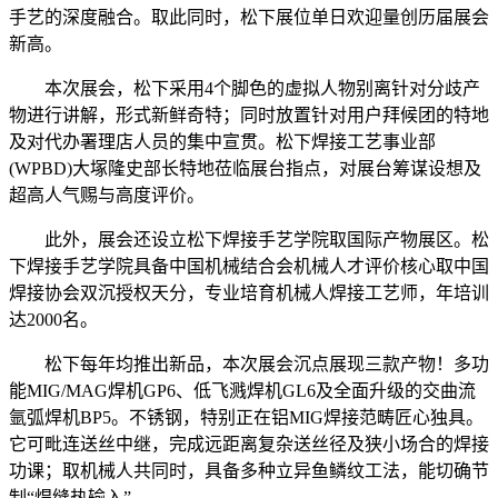
手艺的深度融合。取此同时，松下展位单日欢迎量创历届展会
新高。
本次展会，松下采用4个脚色的虚拟人物别离针对分歧产
物进行讲解，形式新鲜奇特；同时放置针对用户拜候团的特地
及对代办署理店人员的集中宣贯。松下焊接工艺事业部
(WPBD)大塚隆史部长特地莅临展台指点，对展台筹谋设想及
超高人气赐与高度评价。
此外，展会还设立松下焊接手艺学院取国际产物展区。松
下焊接手艺学院具备中国机械结合会机械人才评价核心取中国
焊接协会双沉授权天分，专业培育机械人焊接工艺师，年培训
达2000名。
松下每年均推出新品，本次展会沉点展现三款产物！多功
能MIG/MAG焊机GP6、低飞溅焊机GL6及全面升级的交曲流
氩弧焊机BP5。不锈钢，特别正在铝MIG焊接范畴匠心独具。
它可毗连送丝中继，完成远距离复杂送丝径及狭小场合的焊接
功课；取机械人共同时，具备多种立异鱼鳞纹工法，能切确节
制“焊缝热输入”。