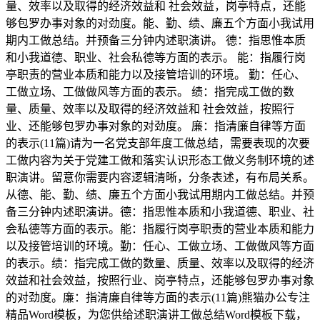
量、效率以及取得的经济效益和 社会效益，岗亭特点，还能
够包罗办事对象的对劲度。能、勤、绩、廉五个方面小我试用
期内工做总结。并预备三分钟内述职演讲。 德：指思惟本质
和小我道德、职业、社会私德等方面的表示。 能：指履行岗
亭职责的营业本质和能力以及接管培训的环境。 勤：任心、
工做立场、工做做风等方面的表示。 绩：指完成工做的数
量、质量、效率以及取得的经济效益和 社会效益，按照行
业、还能够包罗办事对象的对劲度。 廉：指清廉自律等方面
的表示(11篇)请为一名党支部年度工做总结，需要表现的次要
工做内容为关于党建工做和落实认识形态工做义务制环境的述
职演讲。留意你需要内容逻辑清晰，分条表述，有布局关系。
从德、能、勤、绩、廉五个方面小我试用期内工做总结。并预
备三分钟内述职演讲。德：指思惟本质和小我道德、职业、社
会私德等方面的表示。能：指履行岗亭职责的营业本质和能力
以及接管培训的环境。勤：任心、工做立场、工做做风等方面
的表示。绩：指完成工做的数量、质量、效率以及取得的经济
效益和社会效益，按照行业、岗亭特点，还能够包罗办事对象
的对劲度。廉：指清廉自律等方面的表示(11篇)熊猫办公专注
精品Word模板，为您供给述职演讲工做总结Word模板下载，