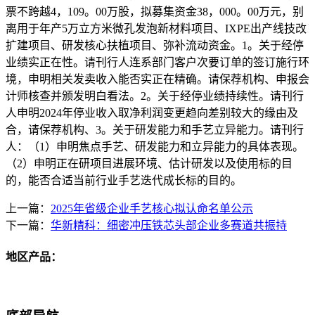
票不跨越4，109。00万股，拟募集资金38，000。00万元，别
离用于年产5万立方米微孔发泡新材料项目、IXPE出产线技改
扩建项目、研发核心扶植项目、弥补流动资金。1。关于经停
业绩实正在性。请刊行人连系部门客户次要订单的签订施行环
境，申明相关发卖收入能否实正在精确。请保荐机构、申报会
计师核查并颁发明白看法。2。关于经停业绩持续性。请刊行
人申明2024年停业收入取净利润变更趋向差别较大的缘由及
合，请保荐机构、3。关于研发能力和手艺立异能力。请刊行
人：（1）申明焦点手艺、研发能力和立异能力的具体表现。
（2）申明正在研项目进展环境、估计研发以及使用标的目
的，能否合适当前行业手艺迭代成长标的目的。
上一篇：
2025年省级企业手艺核心拟认命名单公示
下一篇：
华新精科：细密冲压铁芯头部企业多赛道共振持
地区产品：