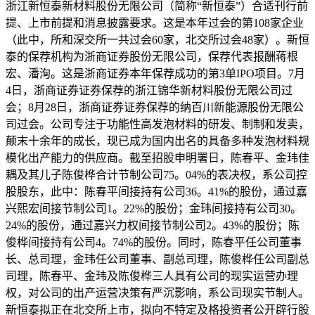
浙江新恒泰新材料股份无限公司（简称“新恒泰”）合适刊行前
提、上市前提和消息披露要求。这是本年过会的第108家企业
（此中，所和深交所一共过会60家，北交所过会48家）。新恒
泰的保荐机构为浙商证券股份无限公司，保荐代表报酬蒋根
宏、潘洵。这是浙商证券本年保荐成功的第3单IPO项目。7月
4日，浙商证券证券保荐的浙江锦华新材料股份无限公司过
会；8月28日，浙商证券证券保荐的纳百川新能源股份无限公
司过会。公司专注于功能性高发泡材料的研发、制制和发卖，
颠末十余年的成长，现已成为国内出名的具备多种发泡材料规
模化出产能力的供应商。截至招股申明署日，陈春平、金玮佳
耦及其儿子陈俊桦合计节制公司75。04%的表决权，系公司控
股股东，此中：陈春平间接持有公司36。41%的股份，通过嘉
兴熙宏间接节制公司1。22%的股份；金玮间接持有公司30。
24%的股份，通过嘉兴力权间接节制公司2。43%的股份；陈
俊桦间接持有公司4。74%的股份。同时，陈春平任公司董事
长、总司理，金玮任公司董事、副总司理，陈俊桦任公司副总
司理，陈春平、金玮及陈俊桦三人具有公司的现实运营办理
权，对公司的出产运营决策有严沉影响，系公司现实节制人。
新恒泰拟正在北交所上市，拟向不特定及格投资者公开辟行股