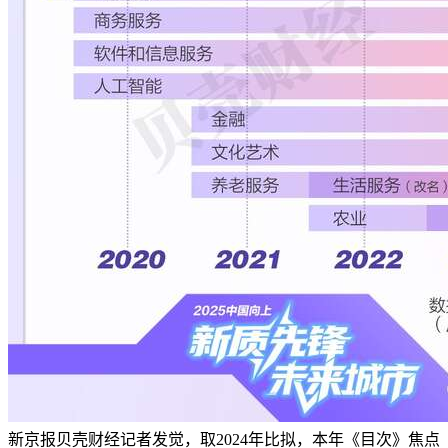
新京报贝壳财经记者发觉，取2024年比拟，本年《目次》焦点