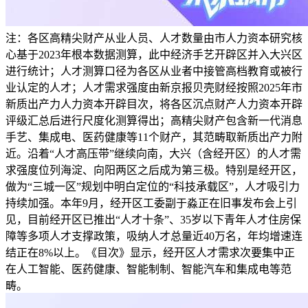
注：各区高精尖财产从业人员、人才数量由市人力资本研究核
心基于2023年根本数据测算，此中经济手艺开辟区并入大兴区
进行统计；人才测算口径为各区从业者中接管高档教育或被行
业认定的人才；人才需求强度由新京报贝壳财经按照2025年市
新质出产力人力资本开辟目次，将各区沉点财产人力资本开辟
评级汇总后进行尺度化测算得出；高精尖财产包含新一代消息
手艺、集成电、医药健康等11个财产，其范畴取新质出产力附
近。沿着“人才高压带”继续向南，大兴（含经开区）的人才需
求强度位列海淀、向阳两区之后成为第三极。特别是经开区，
做为“三城一区”规划中明白定位的“科技承载区”，人才吸引力
持续加强。本年9月，经开区工委副于淼正在旧事发布会上引
见，目前经开区已推出“人才十条”、35岁以下青年人才住房保
障等多项人才支撑政策，吸纳人才总量近40万名，年均增速连
结正在8%以上。《目次》显示，经开区人才需求次要集中正
在人工智能、医药健康、智能制制、智能汽车和集成电等范
畴。