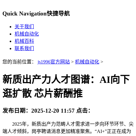
Quick Navigation
快捷导航
关于我们
机械自动化
机械百科
联系我们
您的当前位置：
js1996官方网站
>
机械自动化
>
新质出产力人才图谱：AI向下
逛扩散 芯片薪酬推
发布日期：
2025-12-20 11:57
点击：
2025年，新质出产力范畴人才需求进一步向环节环节、尖
端人才倾斜，岗亭聘请消息更加精准聚焦。“AI+”正正在成为