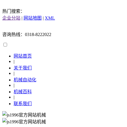
热门搜索：
企业分站
|
网站地图
|
XML
咨询热线：0318-8222022
网站首页
|
关于我们
|
机械自动化
|
机械百科
|
联系我们