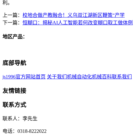
利。
上一篇：
校地合做产教融合！义乌双江湖新区鞭策“产学
下一篇：
恒糊口：揭秘AI人工智能若何改变糊口取工做体例
地区产品：
底部导航
js1996官方网站首页
关于我们
机械自动化
机械百科
联系我们
友情链接
联系方式
联系人：李先生
电话：0318-8222022