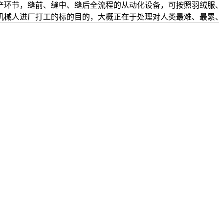
产环节，缝前、缝中、缝后全流程的从动化设备，可按照羽绒服
机械人进厂打工的标的目的，大概正在于处理对人类最难、最累