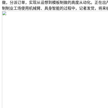
做，分派订单，实现从设想到模板制做的高度从动化。正在出
制制业工场使用机械臂、具身智能的过程中，记者发觉，将来