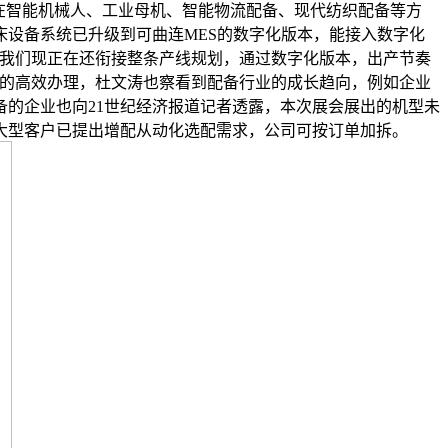
在智能机械人、工业母机、智能物流配备、现代纺织配备等方
床设备系统已升级到可曲连MES的数字化版本，能接入数字化
“我们现正在还衔接整条产线规划，通过数字化版本，出产节奏
化的高效办理，杜文涛也察看到配备行业的成长趋向，例如企业
的企业也向21世纪经济报道记者透露，本次展会展出的机型未
大型客户已提出增配从动化选配需求，公司可按订单加拆。