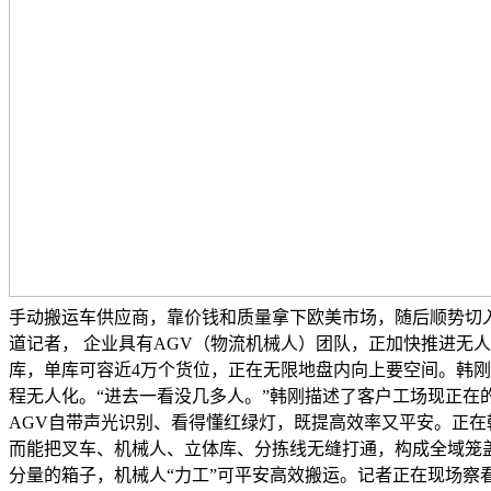
手动搬运车供应商，靠价钱和质量拿下欧美市场，随后顺势切
道记者， 企业具有AGV（物流机械人）团队，正加快推进无人
库，单库可容近4万个货位，正在无限地盘内向上要空间。韩
程无人化。“进去一看没几多人。”韩刚描述了客户工场现正
AGV自带声光识别、看得懂红绿灯，既提高效率又平安。正
而能把叉车、机械人、立体库、分拣线无缝打通，构成全域笼盖
分量的箱子，机械人“力工”可平安高效搬运。记者正在现场察