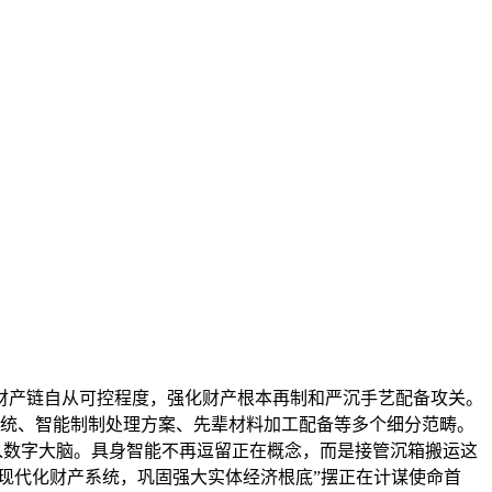
产链自从可控程度，强化财产根本再制和严沉手艺配备攻关。
系统、智能制制处理方案、先辈材料加工配备等多个细分范畴。
入数字大脑。具身智能不再逗留正在概念，而是接管沉箱搬运这
现代化财产系统，巩固强大实体经济根底”摆正在计谋使命首