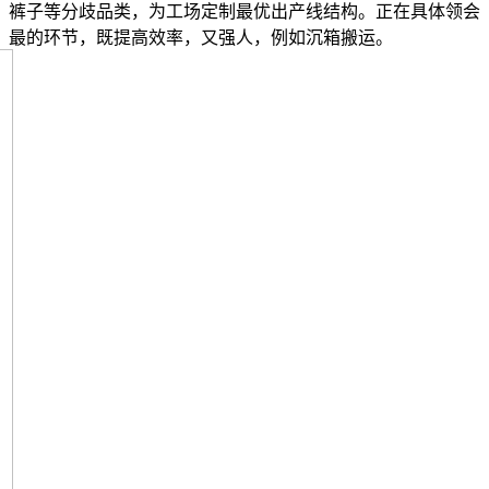
、裤子等分歧品类，为工场定制最优出产线结构。正在具体领会
、最的环节，既提高效率，又强人，例如沉箱搬运。