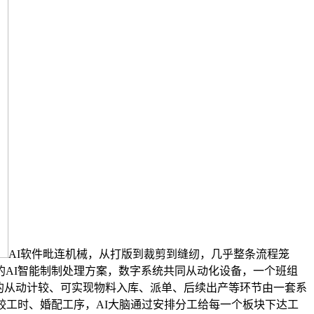
AI软件毗连机械，从打版到裁剪到缝纫，几乎整条流程笼
的AI智能制制处理方案，数字系统共同从动化设备，一个班组
场的从动计较、可实现物料入库、派单、后续出产等环节由一套系
较工时、婚配工序，AI大脑通过安排分工给每一个板块下达工