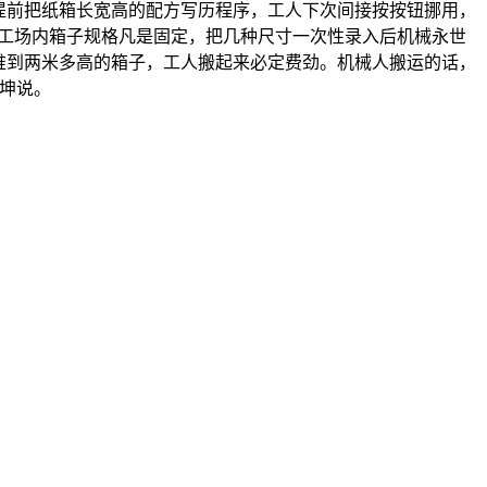
：提前把纸箱长宽高的配方写历程序，工人下次间接按按钮挪用，
，工场内箱子规格凡是固定，把几种尺寸一次性录入后机械永世
堆到两米多高的箱子，工人搬起来必定费劲。机械人搬运的话，
李坤说。