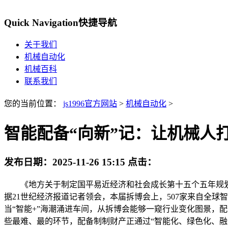
Quick Navigation
快捷导航
关于我们
机械自动化
机械百科
联系我们
您的当前位置：
js1996官方网站
>
机械自动化
>
智能配备“向新”记：让机械人打
发布日期：
2025-11-26 15:15
点击：
《地方关于制定国平易近经济和社会成长第十五个五年规划
据21世纪经济报道记者领会，本届拆博会上，507家来自全
当“智能+”海潮涌进车间，从拆博会能够一窥行业变化图景，
些最难、最的环节，配备制制财产正通过“智能化、绿色化、融