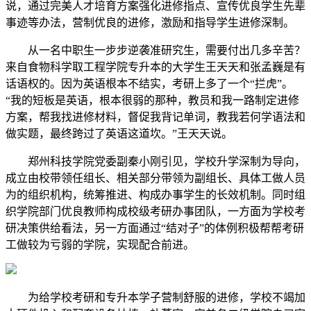
说，通过完美人才培育方案强化进修指点、宣传优良学生先辈
事迹等办法，营制优良的进修，激励和指导学生进修深制。
从一名中职生一步步逆袭准研究生，需要付出几多辛苦？
来自食物科学取工程学院专升本的大学生王天天和张孟巍是有
话语权的。因为英语根本不结实，考研上多了一个“拦虎”。
“我的短板是英语，根本很弱的那种，教员和我一路制定进修
方案，帮我找进修材料，督促我背记单词，教我若何学语法和
做实题，最终跨过了英语这道坎。”王天天说。
郑州科技学院党委副秦小刚引见，学校升学深制为导向，
成立由校带领任组长、相关部分带领为副组长、具体工做人员
为的组织机构，统筹推进、构成办事学生的长效机制。同时组
织学院部门优良教师构成校级考研办事团队，一方面为学校考
研决策供给看法，另一方面通过“结对子”的体例积极帮帮考研
工做较为亏弱的学院，实现配合前进。
为给学校考研和专升本学子营制舒服的进修，学校不竭加