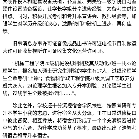
大硬件投入和配套设备扶植，补葺室、完美各二级学院自习室
硬件设置装备摆设，让学长学姐分享进修经验，为备考生供给
指点。同时，积极开展考研和专升本宣讲会、教师经验等，加
强学生对学历升级的决心，激励他们冲破朝上进步，再创佳
绩。
旧事消息办事许可证音像成品出书许可证电视节目制做运
营许可证收集视听许可证收集文化运营许可证。
“机械工程学院20级机械设想制制及其从动化3班一共35论
理学生，报名加入硕士研究生测验的学生有17人，过线论理学
生全数考研‘上岸’；食物科学取工程学院21级烹调工艺取养分
班共26人，24论理学生报名加入专升本测验，21论理学生过
线，过线学生全数被拟登科……”。
除此之外，学校还十分沉视宿舍学风扶植，按照考研和专
升本学生小我的志愿，进行宿舍从头分派，正在日常进修糊口
中彼此督促、相互搀扶，将宿舍打形成了一个个充满稠密进修
空气的小六合，为升学成功奠基了根本，最终出现出了浩繁考
研宿舍和专升本宿舍。