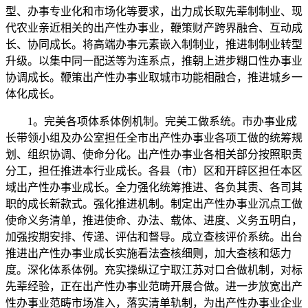
型、办事专业化和市场化等要求，出力成长取先辈制制业、现
代农业亲近相关的出产性办事业，鞭策财产跨界融合、互动成
长、协同成长。将高端办事元素嵌入制制业，推进制制业转型
升级。以集中同一配送等为连系点，推朝上进步糊口性办事业
协调成长。鞭策出产性办事业取城市功能相融合，推进城乡一
体化成长。
1。完美各项体系体例机制。完美工做系统。市办事业成
长带领小组及办公室担任全市出产性办事业各项工做的统筹规
划、组织协调、使命分化。出产性办事业各相关部分按照职责
分工，担任推进本行业成长。各县（市）区和开辟区担任本区
域出产性办事业成长。全力强化统筹推进、各负其责、各司其
职的成长新款式。强化推进机制。制定出产性办事业沉点工做
使命义务清单，推进使命、办法、载体、进度、义务五明白，
加强按期安排、传递、评估和督导。成立查核评价系统。出台
推进出产性办事业成长实施看法查核细则，加大查核和惩力
度。深化体系体例。充实操纵辽宁取江苏对口合做机制，对标
先辈经验，正在出产性办事业范畴开展合做。进一步放宽出产
性办事业范畴市场准入，落实清单轨制，为出产性办事业企业