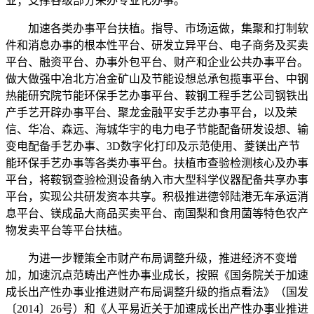
业；支撑各级部分采办专业化办事。
加速各类办事平台扶植。指导、市场运做，集聚和打制软
件和消息办事的根本性平台、研发立异平台、电子商务及买卖
平台、融资平台、办事外包平台、财产和企业公共办事平台。
做大做强中冶北方冶金矿山及节能设想总承包揽事平台、中钢
热能研究院节能环保手艺办事平台、鞍钢工程手艺公司钢铁出
产手艺开辟办事平台、聚龙金融平安手艺办事平台，以及荣
信、华冶、森远、海城华宇的电力电子节能配备研发设想、输
变电配备手艺办事、3D数字化打印及示范使用、菱镁出产节
能环保手艺办事等各类办事平台。扶植市查验检测核心及办事
平台，将鞍钢查验检测设备纳入市大型科学仪器配备共享办事
平台，实现公共研发资本共享。积极推进德邻陆港无车承运消
息平台、镁成品大商品买卖平台、南国梨和食用菌等特色农产
物发卖平台等平台扶植。
为进一步鞭策全市财产布局调整升级，推进经济不变增
加，加速沉点范畴出产性办事业成长，按照《国务院关于加速
成长出产性办事业推进财产布局调整升级的指点看法》（国发
〔2014〕26号）和《人平易近关于加速成长出产性办事业推进