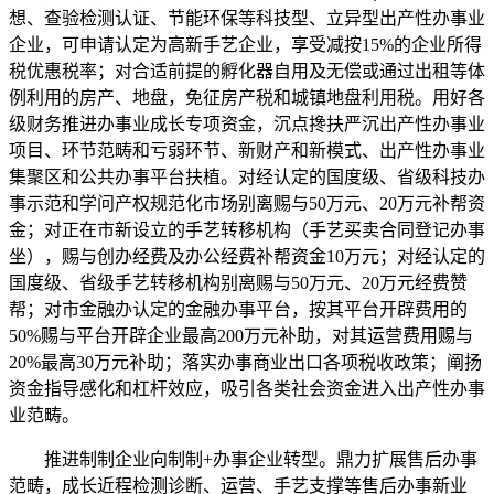
想、查验检测认证、节能环保等科技型、立异型出产性办事业
企业，可申请认定为高新手艺企业，享受减按15%的企业所得
税优惠税率；对合适前提的孵化器自用及无偿或通过出租等体
例利用的房产、地盘，免征房产税和城镇地盘利用税。用好各
级财务推进办事业成长专项资金，沉点搀扶严沉出产性办事业
项目、环节范畴和亏弱环节、新财产和新模式、出产性办事业
集聚区和公共办事平台扶植。对经认定的国度级、省级科技办
事示范和学问产权规范化市场别离赐与50万元、20万元补帮资
金；对正在市新设立的手艺转移机构（手艺买卖合同登记办事
坐），赐与创办经费及办公经费补帮资金10万元；对经认定的
国度级、省级手艺转移机构别离赐与50万元、20万元经费赞
帮；对市金融办认定的金融办事平台，按其平台开辟费用的
50%赐与平台开辟企业最高200万元补助，对其运营费用赐与
20%最高30万元补助；落实办事商业出口各项税收政策；阐扬
资金指导感化和杠杆效应，吸引各类社会资金进入出产性办事
业范畴。
推进制制企业向制制+办事企业转型。鼎力扩展售后办事
范畴，成长近程检测诊断、运营、手艺支撑等售后办事新业