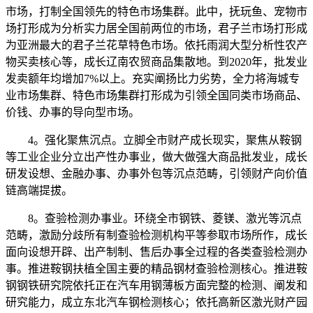
市场，打制全国领先的特色市场集群。此中，抚玩鱼、宠物市
场打形成为分析实力居全国前两位的市场，君子兰市场打形成
为亚洲最大的君子兰花草特色市场。依托雨润大型分析性农产
物买卖核心等，成长辽南农贸商品集散地。到2020年，批发业
发卖额年均增加7%以上。充实阐扬比力劣势，全力将海城专
业市场集群、特色市场集群打形成为引领全国同类市场商品、
价钱、办事的导向型市场。
4。强化聚焦沉点。立脚全市财产成长现实，聚焦从鞍钢
等工业企业分立出产性办事业，做大做强大商品批发业，成长
研发设想、金融办事、办事外包等沉点范畴，引领财产向价值
链高端提拔。
8。查验检测办事业。环绕全市钢铁、菱镁、激光等沉点
范畴，激励分歧所有制查验检测机构平等参取市场所作，成长
面向设想开辟、出产制制、售后办事全过程的各类查验检测办
事。推进鞍钢扶植全国主要的精品钢材查验检测核心。推进鞍
钢钢铁研究院依托正在汽车用钢薄板方面完整的检测、阐发和
研究能力，成立东北汽车钢检测核心；依托高新区激光财产园