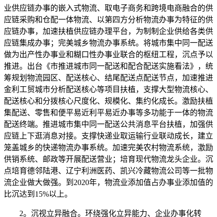
业供应链办事的嵌入式物流、取电子商务和跨境电商融合的供
应链采购和仓配一体物流、以第四方分析物流办事为特征的供
应链办事，加速扶植供应链办理平台，为制制企业供给各类供
应链集成办事；完美城乡物流办事系统。将城市集中同一配送
做为出产性办事业和糊口性办事业联合的枢纽工程，沉点予以
推进。出台《市推进城市同一配送和配合配送实施看法》，统
筹规划物流园区、配送核心、结尾配送点配送节点，加速推进
金利工贸城市分析配送核心等项目扶植，支撑大型物流核心、
配送核心和分拨核心尺度化、规模化、集约化成长。激励扶植
集配送、零售和便平易近利平易近办事等多功能于一体的物流
配送终端。推进城市集中同一配送公共消息平台扶植，加强供
应链上下逛消息对接。支撑快递业取运输行业联动成长，建立
笼盖城乡的快递物流办事系统。加速完美农村物流系统，激励
供销系统、邮政等开展配送营业；培育现代物流龙头企业。沉
点培育德邻陆港、辽宁利洲医药、凯兴冷藏物流公司等一批物
流企业做大做强。到2020年，物流业添加值占办事业添加值的
比沉达到15%以上。
2。沉视立异融合。环绕强化立异能力、企业办事化转