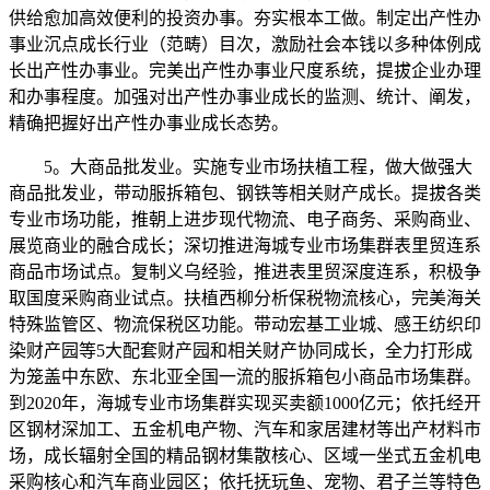
供给愈加高效便利的投资办事。夯实根本工做。制定出产性办
事业沉点成长行业（范畴）目次，激励社会本钱以多种体例成
长出产性办事业。完美出产性办事业尺度系统，提拔企业办理
和办事程度。加强对出产性办事业成长的监测、统计、阐发，
精确把握好出产性办事业成长态势。
5。大商品批发业。实施专业市场扶植工程，做大做强大
商品批发业，带动服拆箱包、钢铁等相关财产成长。提拔各类
专业市场功能，推朝上进步现代物流、电子商务、采购商业、
展览商业的融合成长；深切推进海城专业市场集群表里贸连系
商品市场试点。复制义乌经验，推进表里贸深度连系，积极争
取国度采购商业试点。扶植西柳分析保税物流核心，完美海关
特殊监管区、物流保税区功能。带动宏基工业城、感王纺织印
染财产园等5大配套财产园和相关财产协同成长，全力打形成
为笼盖中东欧、东北亚全国一流的服拆箱包小商品市场集群。
到2020年，海城专业市场集群实现买卖额1000亿元；依托经开
区钢材深加工、五金机电产物、汽车和家居建材等出产材料市
场，成长辐射全国的精品钢材集散核心、区域一坐式五金机电
采购核心和汽车商业园区；依托抚玩鱼、宠物、君子兰等特色