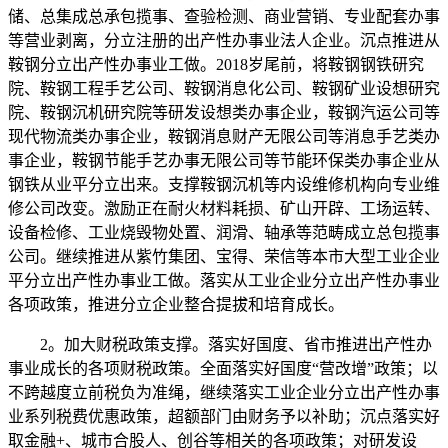
储、总集成总承包揽事、查验检测、商业营销、专业配套办事
等营业剥离，分立注册的出产性办事业法人企业。沉点推进从
鞍钢分立出产性办事业工做。2018岁尾前，将鞍钢钢铁研究
院、鞍钢工程手艺公司、鞍钢消息化公司、鞍钢矿业设想研究
院、鞍钢沉机研究院等研发设想类办事企业，鞍钢汽运公司等
现代物流类办事企业，鞍钢消息财产无限公司等消息手艺类办
事企业，鞍钢节能手艺办事无限公司等节能环保类办事企业从
钢铁从业平分立出来。支撑鞍钢沉机等内设维修机构向专业维
修公司改变。激励正在耐火材料耗损、矿山开辟、工场运转、
设备检修、工业烧毁物处置、润滑、轴承等范畴成立总包揽事
公司。继续推进从紫竹集团、宝得、荣信等本市大型工业企业
平分立出产性办事业工做。落实从工业企业分立出产性办事业
各项政策，推进分立企业整合提拔和培育成长。
2。加大财税政策支撑。落实好国度、省市推进出产性办
事业成长的各项财税政策。全面落实好国度“营改增”政策；以
不跨越度立前税负为准绳，继续落实工业企业分立出产性办事
业系列税费优惠政策，超额部门由财务予以补助；沉点落实好
取金融+、城市合股人、创谷等相关的各项政策；对研发设