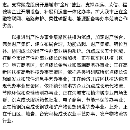
态。支撑聚龙股份开展城市“金库”营业，支撑森远、荣信、福
鞍等企业开展设备、补缀和运营一体化办事，扩大我市正在金
融物联网、道路养护、柔性输配电、能源配备等办事范畴合作
劣势。
以推进出产性办事业集聚区扶植为沉点，加速财产融合，
完美财产集群，建立布局合理，功能凸起、财产集聚、错位互
补、协同成长的出产性办事业结构系统。沉点成长五个区域，
打制全市出产性办事业成长的增加极。正在铁东区扶植（铁
东）地方商务区，沉点成长金融业和高端商务办事业；正在高
新区扶植高新科技办事集聚区，依托各类科研院所沉点成长设
想研发业和软件消息手艺办事业；正在经济开辟区扶植达道湾
现代办事业集聚区，依托德邻陆港等企业沉点成长示代物流、
节能环保和查验检测办事业；正在海城市扶植海城专业市场集
群，沉点成长服拆箱包批发、电子商务、节能环保等办事业；
正在鞍钢沉点成长钢铁和矿产物设想研发等办事业。此外，正
在千山区、岫岩、台安积极成长农业手艺办事、农产物物流等
行业。