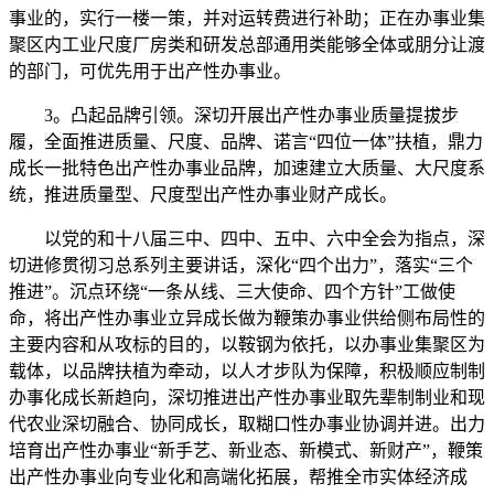
事业的，实行一楼一策，并对运转费进行补助；正在办事业集
聚区内工业尺度厂房类和研发总部通用类能够全体或朋分让渡
的部门，可优先用于出产性办事业。
3。凸起品牌引领。深切开展出产性办事业质量提拔步
履，全面推进质量、尺度、品牌、诺言“四位一体”扶植，鼎力
成长一批特色出产性办事业品牌，加速建立大质量、大尺度系
统，推进质量型、尺度型出产性办事业财产成长。
以党的和十八届三中、四中、五中、六中全会为指点，深
切进修贯彻习总系列主要讲话，深化“四个出力”，落实“三个
推进”。沉点环绕“一条从线、三大使命、四个方针”工做使
命，将出产性办事业立异成长做为鞭策办事业供给侧布局性的
主要内容和从攻标的目的，以鞍钢为依托，以办事业集聚区为
载体，以品牌扶植为牵动，以人才步队为保障，积极顺应制制
办事化成长新趋向，深切推进出产性办事业取先辈制制业和现
代农业深切融合、协同成长，取糊口性办事业协调并进。出力
培育出产性办事业“新手艺、新业态、新模式、新财产”，鞭策
出产性办事业向专业化和高端化拓展，帮推全市实体经济成