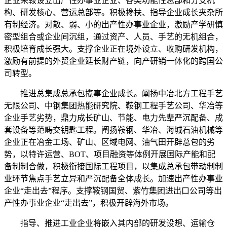
企业来鞍设立出产性办事业企业、各类功能性总部和分支机
构、研发核心、营运总部等。积极搀扶、指导企业成长夹杂所
有制经济。对散、弱、小的出产性办事业企业，激励产学研慎
密型组合或企业间沉组，通过资产、人员、手艺的无机组合，
积极培育成长强大。支撑企业正在境外设立、收购研发机构，
激励有前提的外贸企业延长财产链，向产研销一体化的跨国公
司转型。
推进总集成总承包揽事企业成长。阐扬中冶北方工程手艺
无限公司、中钢集团热能研究院、鞍钢工程手艺公司、华冶等
企业手艺劣势，鼎力成长矿山、节能、电力先辈严沉配备、成
套设备等范畴交钥匙工程。阐扬鞍钢、华冶、海城石油机械等
企业正在冶金工场、矿山、区域电网、油气田开辟总包的劣
势，以特许运营、BOT、项目融资等体例开展国际产能和配
备制制合做，积极衔接国际工程项目，以集成总承包带动制制
业环节焦点手艺立异和严沉配备全体成长。加速出产性办事业
企业“走出去”程序。支撑鞍钢国贸、紫竹集团进出口公司等出
产性办事业企业“走出去”，积极开辟海外市场。
指导、推进工业企业将嵌入其内部的研发设想、运输仓