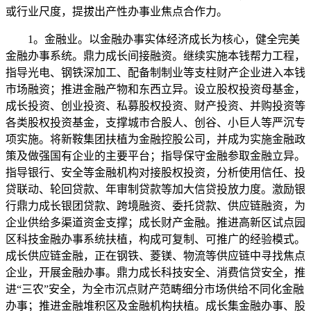
或行业尺度，提拔出产性办事业焦点合作力。
1。金融业。以金融办事实体经济成长为核心，健全完美
金融办事系统。鼎力成长间接融资。继续实施本钱帮力工程，
指导光电、钢铁深加工、配备制制业等支柱财产企业进入本钱
市场融资；推进金融产物和东西立异。设立股权投资母基金，
成长投资、创业投资、私募股权投资、财产投资、并购投资等
各类股权投资基金，支撑城市合股人、创谷、小巨人等严沉专
项实施。将新鞍集团扶植为金融控股公司，并成为实施金融政
策及做强国有企业的主要平台；指导保守金融参取金融立异。
指导银行、安全等金融机构对接股权投资，分析使用信任、投
贷联动、轮回贷款、年审制贷款等加大信贷投放力度。激励银
行鼎力成长银团贷款、跨境融资、委托贷款、供应链融资，为
企业供给多渠道资金支撑；成长财产金融。推进高新区试点园
区科技金融办事系统扶植，构成可复制、可推广的经验模式。
成长供应链金融，正在钢铁、菱镁、物流等供应链中寻找焦点
企业，开展金融办事。鼎力成长科技安全、消费信贷安全，推
进“三农”安全，为全市沉点财产范畴细分市场供给不同化金融
办事；推进金融堆积区及金融机构扶植。成长集金融办事、股