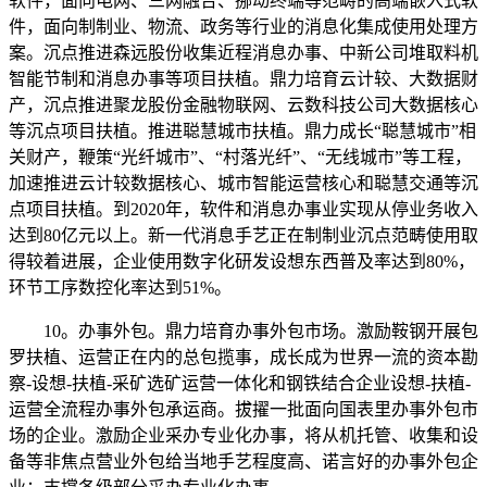
软件，面向电网、三网融合、挪动终端等范畴的高端嵌入式软
件，面向制制业、物流、政务等行业的消息化集成使用处理方
案。沉点推进森远股份收集近程消息办事、中新公司堆取料机
智能节制和消息办事等项目扶植。鼎力培育云计较、大数据财
产，沉点推进聚龙股份金融物联网、云数科技公司大数据核心
等沉点项目扶植。推进聪慧城市扶植。鼎力成长“聪慧城市”相
关财产，鞭策“光纤城市”、“村落光纤”、“无线城市”等工程，
加速推进云计较数据核心、城市智能运营核心和聪慧交通等沉
点项目扶植。到2020年，软件和消息办事业实现从停业务收入
达到80亿元以上。新一代消息手艺正在制制业沉点范畴使用取
得较着进展，企业使用数字化研发设想东西普及率达到80%，
环节工序数控化率达到51%。
10。办事外包。鼎力培育办事外包市场。激励鞍钢开展包
罗扶植、运营正在内的总包揽事，成长成为世界一流的资本勘
察-设想-扶植-采矿选矿运营一体化和钢铁结合企业设想-扶植-
运营全流程办事外包承运商。拔擢一批面向国表里办事外包市
场的企业。激励企业采办专业化办事，将从机托管、收集和设
备等非焦点营业外包给当地手艺程度高、诺言好的办事外包企