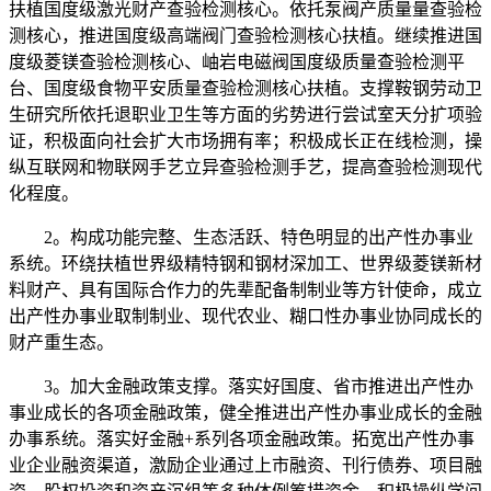
扶植国度级激光财产查验检测核心。依托泵阀产质量量查验检
测核心，推进国度级高端阀门查验检测核心扶植。继续推进国
度级菱镁查验检测核心、岫岩电磁阀国度级质量查验检测平
台、国度级食物平安质量查验检测核心扶植。支撑鞍钢劳动卫
生研究所依托退职业卫生等方面的劣势进行尝试室天分扩项验
证，积极面向社会扩大市场拥有率；积极成长正在线检测，操
纵互联网和物联网手艺立异查验检测手艺，提高查验检测现代
化程度。
2。构成功能完整、生态活跃、特色明显的出产性办事业
系统。环绕扶植世界级精特钢和钢材深加工、世界级菱镁新材
料财产、具有国际合作力的先辈配备制制业等方针使命，成立
出产性办事业取制制业、现代农业、糊口性办事业协同成长的
财产重生态。
3。加大金融政策支撑。落实好国度、省市推进出产性办
事业成长的各项金融政策，健全推进出产性办事业成长的金融
办事系统。落实好金融+系列各项金融政策。拓宽出产性办事
业企业融资渠道，激励企业通过上市融资、刊行债券、项目融