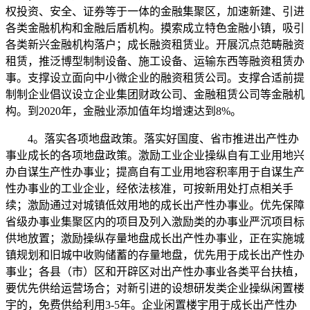
权投资、安全、证券等于一体的金融集聚区，加速新建、引进
各类金融机构和金融后盾机构。摸索成立特色金融小镇，吸引
各类新兴金融机构落户；成长融资租赁业。开展沉点范畴融资
租赁，推泛博型制制设备、施工设备、运输东西等融资租赁办
事。支撑设立面向中小微企业的融资租赁公司。支撑合适前提
制制企业倡议设立企业集团财政公司、金融租赁公司等金融机
构。到2020年，金融业添加值年均增速达到8%。
4。落实各项地盘政策。落实好国度、省市推进出产性办
事业成长的各项地盘政策。激励工业企业操纵自有工业用地兴
办自谋生产性办事业；提高自有工业用地容积率用于自谋生产
性办事业的工业企业，经依法核准，可按新用处打点相关手
续；激励通过对城镇低效用地的成长出产性办事业。优先保障
省级办事业集聚区内的项目及列入激励类的办事业严沉项目标
供地放置；激励操纵存量地盘成长出产性办事业，正在实施城
镇规划和旧城中收购储蓄的存量地盘，优先用于成长出产性办
事业；各县（市）区和开辟区对出产性办事业各类平台扶植，
要优先供给运营场合；对新引进的设想研发类企业操纵闲置楼
宇的，免费供给利用3-5年。企业闲置楼宇用于成长出产性办