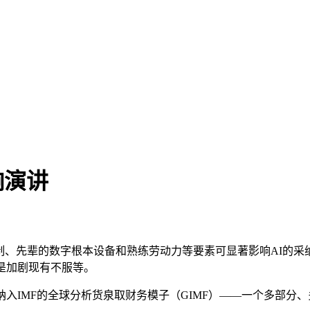
响演讲
制、先辈的数字根本设备和熟练劳动力等要素可显著影响AI的采
是加剧现有不服等。
IMF的全球分析货泉取财务模子（GIMF）——一个多部分