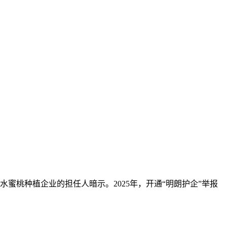
水蜜桃种植企业的担任人暗示。2025年，开通“明朗护企”举报