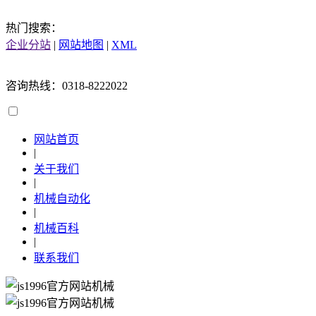
热门搜索：
企业分站
|
网站地图
|
XML
咨询热线：0318-8222022
网站首页
|
关于我们
|
机械自动化
|
机械百科
|
联系我们