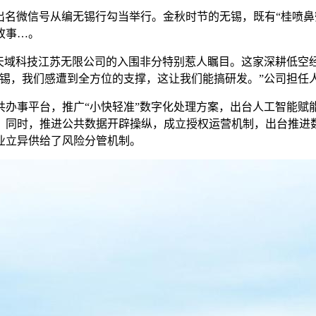
5国内出名微信号从编无锡行勾当举行。金秋时节的无锡，既有“桂喷
故事…。
域科技江苏无限公司的入围非分特别惹人瞩目。这家深耕低空经
锡，我们感遭到全方位的支撑，这让我们能搞研发。”公司担任
事平台，推广“小快轻准”数字化处理方案，出台人工智能赋
。同时，推进公共数据开辟操纵，成立授权运营机制，出台推进
业立异供给了风险分管机制。