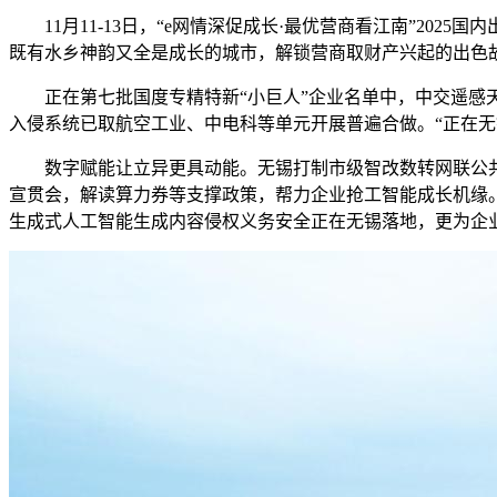
11月11-13日，“e网情深促成长·最优营商看江南”202
既有水乡神韵又全是成长的城市，解锁营商取财产兴起的出色
正在第七批国度专精特新“小巨人”企业名单中，中交遥感天
入侵系统已取航空工业、中电科等单元开展普遍合做。“正在无
数字赋能让立异更具动能。无锡打制市级智改数转网联公共办
宣贯会，解读算力券等支撑政策，帮力企业抢工智能成长机缘
生成式人工智能生成内容侵权义务安全正在无锡落地，更为企