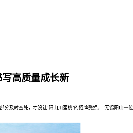
书写高质量成长新
部分及时查处，才没让‘阳山川蜜桃’的招牌受损。”无锡阳山一位