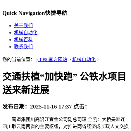
Quick Navigation
快捷导航
关于我们
机械自动化
机械百科
联系我们
您的当前位置：
js1996官方网站
>
机械自动化
>
交通扶植“加快跑” 公铁水项目
送来新进展
发布日期：
2025-11-16 17:37
点击：
蜀道集团川高沿江宜金公司副总司理 全凯：大桥是毗连
四川取云南两省的主要枢纽，对推进两省经济成长取人文交换