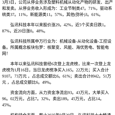
3月3日，公司从停业务涉及塑料机械从动化产物的研发、出产
和发卖。从停业务收入形成为：工业节制类47。71%，驱动系
统类37。11%，新能源类11。57%，其他(弥补)3。61%。
弘讯科技本年以来股价涨29。42%，近5个买卖日跌1。
87%，近20日涨0。48%。
弘讯科技所属申万行业为：机械设备-从动化设备-工控设
备。所属概念板块包罗：核聚变、风能、海优势电、智能电
网！
本年以来弘讯科技曾经6次登上龙虎榜，比来一次登上龙
虎榜为1月16日，当日龙虎榜净买入165。22万元；买入合计
9107。73万元 ，占总成交额比6。61%；卖出合计8942。51万
元 ，占总成交额比6。49%。
资金流向方面，从力资金净流出93。43万元，大单买入
96。02万元，占比7。32%，卖出189。45万元，占比14。
45%。