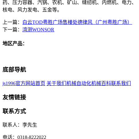
药、压力容器、汽锅、农机、矿山、缝纫机、内燃机、电力、
核电、风力发电、五金等。
上一篇：
白云TOD粤胜广场售楼处德律风（广州粤胜广场）
下一篇：
湾测WONSOR
地区产品：
底部导航
js1996官方网站首页
关于我们
机械自动化
机械百科
联系我们
友情链接
联系方式
联系人：李先生
电话：0318-8222022