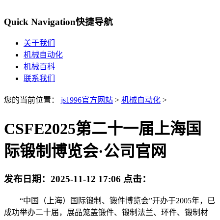
Quick Navigation
快捷导航
关于我们
机械自动化
机械百科
联系我们
您的当前位置：
js1996官方网站
>
机械自动化
>
CSFE2025第二十一届上海国
际锻制博览会·公司官网
发布日期：
2025-11-12 17:06
点击：
“中国（上海）国际锻制、锻件博览会”开办于2005年，已
成功举办二十届，展品笼盖锻件、锻制法兰、环件、锻制材