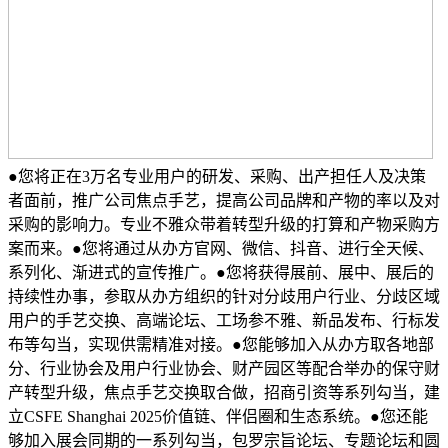
●您将正在3万名专业用户的研发、采购、出产担任人及决策
者面前，推广公司焦点手艺，提高公司品牌和产物的率以及对
采购的影响力。专业不雅众带着转型升级的打算和产物采购方
案而来。●您将通过从办方官网、微信、抖音、进行全天候、
系列化、渐进式的宣传推广。●您将获得展前、展中、展后的
持续性办事，参取从办方组织的针对分歧用户行业、分歧区域
用户的手艺交换、高端论坛、工场参不雅、新品发布、行标发
布等勾当，实现供需精准对接。●您能够加入从办方取各地部
分、行业协会及用户行业协会、财产园区等配合举办的保守财
产转型升级，焦点手艺交换取合做，招商引资等系列勾当，建
立CSFE Shanghai 2025价值链、伴侣圈和生态系统。●您还能
够加入展会同期的一系列勾当，包罗宗旨论坛、专题论坛和圆