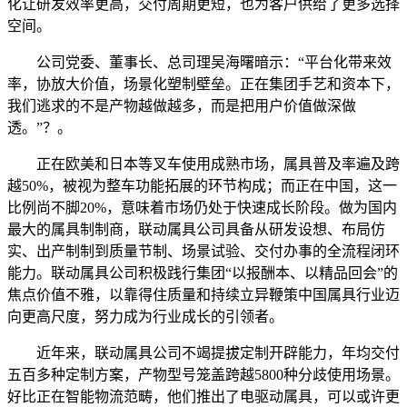
化让研发效率更高，交付周期更短，也为客户供给了更多选择
空间。
公司党委、董事长、总司理吴海曙暗示：“平台化带来效
率，协放大价值，场景化塑制壁垒。正在集团手艺和资本下，
我们逃求的不是产物越做越多，而是把用户价值做深做
透。”？。
正在欧美和日本等叉车使用成熟市场，属具普及率遍及跨
越50%，被视为整车功能拓展的环节构成；而正在中国，这一
比例尚不脚20%，意味着市场仍处于快速成长阶段。做为国内
最大的属具制制商，联动属具公司具备从研发设想、布局仿
实、出产制制到质量节制、场景试验、交付办事的全流程闭环
能力。联动属具公司积极践行集团“以报酬本、以精品回会”的
焦点价值不雅，以靠得住质量和持续立异鞭策中国属具行业迈
向更高尺度，努力成为行业成长的引领者。
近年来，联动属具公司不竭提拔定制开辟能力，年均交付
五百多种定制方案，产物型号笼盖跨越5800种分歧使用场景。
好比正在智能物流范畴，他们推出了电驱动属具，可以或许更