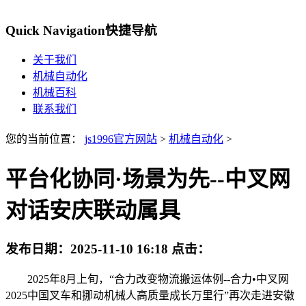
Quick Navigation
快捷导航
关于我们
机械自动化
机械百科
联系我们
您的当前位置：
js1996官方网站
>
机械自动化
>
平台化协同·场景为先--中叉网
对话安庆联动属具
发布日期：
2025-11-10 16:18
点击：
2025年8月上旬，“合力改变物流搬运体例--合力•中叉网
2025中国叉车和挪动机械人高质量成长万里行”再次走进安徽