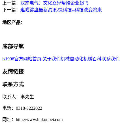
上一篇：
双杰电气：文化立异帮推企业起飞
下一篇：
逛戏键盘最新资讯-快科技--科技改变将来
地区产品：
底部导航
js1996官方网站首页
关于我们
机械自动化
机械百科
联系我们
友情链接
联系方式
联系人：李先生
电话：0318-8222022
网址：http://www.hnkoubei.com