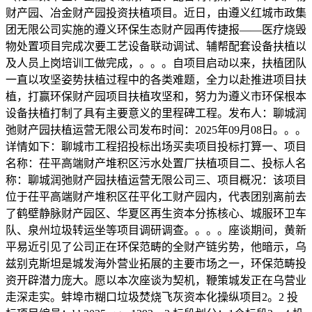
财产园、冶金财产园投资扶植项目。近日，由遵义红城市政集
团无限公司实施的遵义环保生态财产园再传捷报——医疗烧毁
物处置项目完成次要工艺设备联动调试、辅帮配套设备扶植以
及人员上岗培训工做完成，。。。自项目启动以来，扶植团队
一直以攻坚姿势扶植过程中的各类难题，全力以赴推进项目扶
植，打赢环保财产园项目扶植攻坚和，努力为遵义市环保根本
设备扶植打制了具有主要意义的里程碑工程。发布人：聊城润
弛财产园扶植运营无限公司发布时间：2025年09月08日。。。
详情如下：聊城市工程招投标出场买卖项目投标打算一、项目
名称：茌平高端财产堆积区污水处置厂扶植项目二、投标人名
称：聊城润弛财产园扶植运营无限公司三、项目概况：该项目
位于茌平高端财产堆积区茌平化工财产园内，代表团别离前去
了鹤壁静脉财产园区、华夏区再生资本分拣核心、城服环卫车
队、泉州垃圾转运坐等项目调研调查。。。。座谈期间，黄新
平易近引见了公司正在环保范畴的全财产链劣势，他暗示，乌
兹别克斯坦是城发海外营业拓展的主要市场之一，环保范畴投
资开辟潜力庞大。愿以本次座谈为契机，鞭策城发正在乌营业
走深走实。蚌埠市糊口垃圾焚烧飞灰资本化操纵项目2。2 投