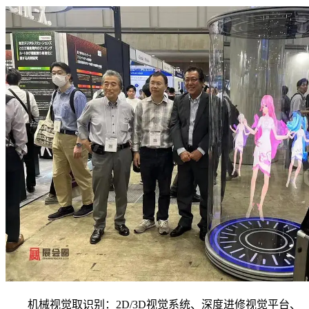
机械视觉取识别：2D/3D视觉系统、深度进修视觉平台、