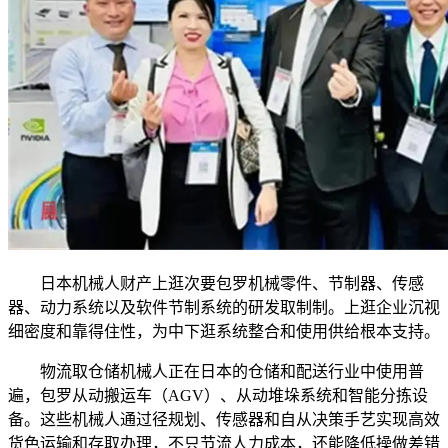
日本机械人财产上逛次要包罗机械零件、节制器、传感
器、动力系统以及软件节制系统的研发取制制。上逛企业沉视
细密度和靠得住性，为中下逛系统整合和使用供给根本支持。
物流取仓储机械人正在日本的仓储和配送行业中使用普
遍，包罗从动搬运车（AGV）、从动堆垛系统和智能分拣设
备。这些机械人通过径规划、传感器和自从决策手艺实现高效
货色运输和存取办理，不只节流人力成本，还能降低操做差错