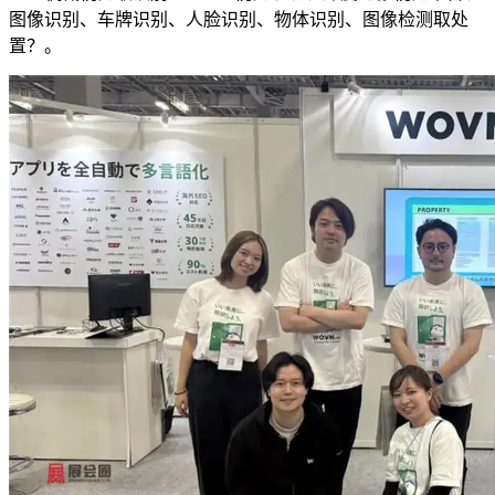
图像识别、车牌识别、人脸识别、物体识别、图像检测取处
置？。