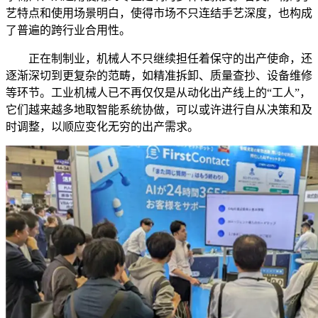
艺特点和使用场景明白，使得市场不只连结手艺深度，也构成
了普遍的跨行业合用性。
正在制制业，机械人不只继续担任着保守的出产使命，还
逐渐深切到更复杂的范畴，如精准拆卸、质量查抄、设备维修
等环节。工业机械人已不再仅仅是从动化出产线上的“工人”，
它们越来越多地取智能系统协做，可以或许进行自从决策和及
时调整，以顺应变化无穷的出产需求。