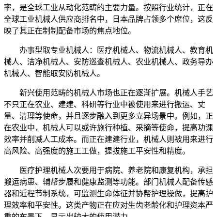
率，是全球工业从动化范畴的主要力量。按照行业统计，正在
全球工业机械人供应商排名中，日本品牌占领多个席位，这反
映了其正在制制配备市场的焦点地位。
办事型取专业机械人：医疗机械人、物流机械人、教育机
械人、洁净机械人、安防巡查机械人、农业机械人、政务导办
机械人、智能取安防机械人。
新兴使用范畴的机械人市场也正在逐渐扩展。机械人手艺
不只正在农业、建建、科研等行业中被使用来进行搬运、丈
量、清理等使命，并且逐步融入到更多立异场景中。例如，正
在农业中，机械人可以或许施行种植、采摘等使命，提高功课
效率并削减人工成本。而正在建建行业，机械人则被用来进行
高风险、高强度的施工工做，提拔施工平安性和精度。
医疗护理机械人次要用于病院、养老院和康复机构，承担
搬运病患、辅帮步履和健康监测等功能。部门机械人配备传感
器和近程节制系统，可监测生命体征并协帮护理操做，提高护
理效率和平安性。这类产物正在应对生齿老龄化和护理资本严
重的布景下，显示出较大的使用潜力。