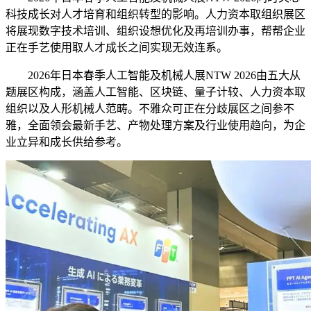
科技成长对人才培育和组织转型的影响。人力资本取组织展区
将展现数字技术培训、组织设想优化及再培训办事，帮帮企业
正在手艺使用取人才成长之间实现无效连系。
2026年日本春季人工智能及机械人展NTW 2026由五大从
题展区构成，涵盖人工智能、区块链、量子计较、人力资本取
组织以及人形机械人范畴。不雅众可正在分歧展区之间参不
雅，全面领会最新手艺、产物处理方案及行业使用趋向，为企
业立异和成长供给参考。