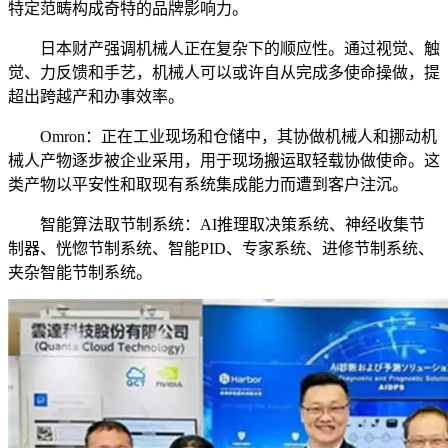
特定范畴构成奇特的品牌影响力。
日本财产强调机械人正在复杂下的顺应性。通过视觉、触
觉、力反馈和手艺，机械人可以或许自从完成多使命操做，提
超出跨越产和办事效率。
Omron：正在工业现场和仓储中，其协做机械人和挪动机
械人产物逐步被企业采用，用于现场搬运取轻载协做使命。这
类产物以平安性和取现有系统集成能力而遭到客户注沉。
智能算法取节制系统：AI推理取决策系统、神经收集节
制器、恍惚节制系统、智能PID、专家系统、进修节制系统、
夹杂智能节制系统。