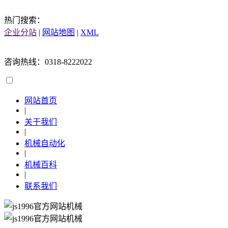
热门搜索：
企业分站
|
网站地图
|
XML
咨询热线：0318-8222022
网站首页
|
关于我们
|
机械自动化
|
机械百科
|
联系我们