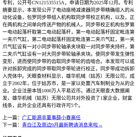
专利，公开号CN121535515A，申请日期为2025年12月。专利
摘要显示，本发现公开了电动座椅减速器同步带精确组入的从
动化设备，包罗同步带组入机构取同步带校正机构，以及，正
在两机构之间单向传送产物的机械人。同步带校正机构包罗第
一电动起落杆取第二电动起落杆，第一电动起落杆固定毗连第
一夹爪气缸，第二电动起落杆固定毗连第二夹爪气缸，第一夹
爪气缸设有一对小同步带轮轴承夹块取一对同步带夹持杆，第
二夹爪气缸设有一对大同步带轮轴承夹块。使同步带发生弹性
变形，进而使同步带的齿取同步带轮的齿啮合。本发现可以或
许对拆卸完成的同步带取同步带轮进行校正，同步带成功拆卸
入壳体中。天眼查材料显示，雄华机械（姑苏）无限公司，成
立于2002年，位于姑苏市，是一家以处置汽车制制业为从的企
业。企业注册本钱1000万人平易近币。通过天眼查大数据阐
发，雄华机械（姑苏）无限公司共对外投资了1家企业，财富
线条，此外企业还具有行政许可5个。
上一篇：
广汇能源非董事薛小春离任
下一篇：
青白江及周边9月最新聘请消息来啦→