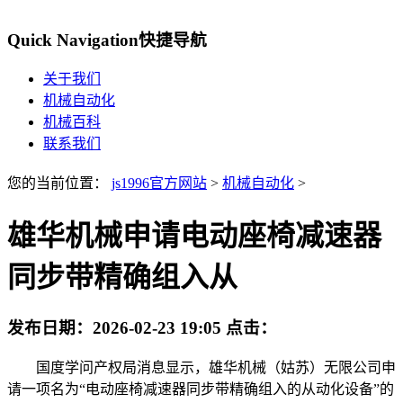
Quick Navigation
快捷导航
关于我们
机械自动化
机械百科
联系我们
您的当前位置：
js1996官方网站
>
机械自动化
>
雄华机械申请电动座椅减速器
同步带精确组入从
发布日期：
2026-02-23 19:05
点击：
国度学问产权局消息显示，雄华机械（姑苏）无限公司申
请一项名为“电动座椅减速器同步带精确组入的从动化设备”的