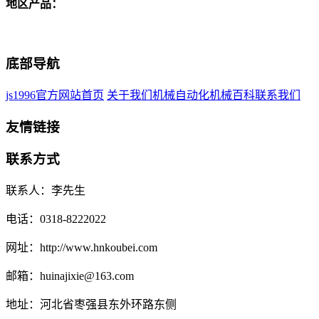
地区产品：
底部导航
js1996官方网站首页
关于我们
机械自动化
机械百科
联系我们
友情链接
联系方式
联系人：李先生
电话：0318-8222022
网址：http://www.hnkoubei.com
邮箱：huinajixie@163.com
地址：河北省枣强县东外环路东侧