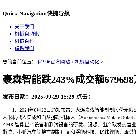
Quick Navigation
快捷导航
关于我们
机械自动化
机械百科
联系我们
您的当前位置：
js1996官方网站
>
机械自动化
>
豪森智能跌243%成交额6796
发布日期：
2025-09-29 15:29
点击：
1、2024年8月22日通知布告：大连豪森智能制制股份无
人形机械人集成和自从挪动机械人（Autonomous Mobil
AMR 智能出产设备和测试设备的研发、设想、出产取发卖营
斯拉、小鹏汽车等整车制制厂商和孚能科技、亿纬锂能、蜂巢能