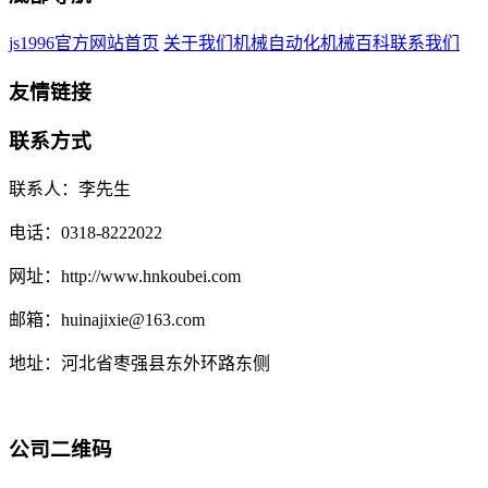
js1996官方网站首页
关于我们
机械自动化
机械百科
联系我们
友情链接
联系方式
联系人：李先生
电话：0318-8222022
网址：http://www.hnkoubei.com
邮箱：huinajixie@163.com
地址：河北省枣强县东外环路东侧
公司二维码