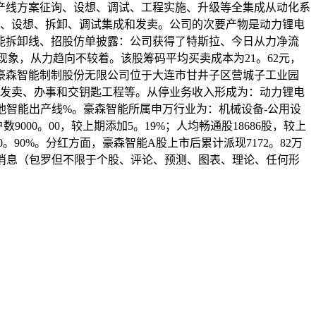
产线方案征询、设想、调试、工程实施、升级等全集成从动化系
发、设想、拆卸、调试集成和发卖。公司的次要产物是动力锂电
能拆卸线、招股仿单披露：公司获得了特斯拉、今日从力净流
增减仓现象，从力趋向不较着。该股筹码平均买卖成本为21。62元，
连豪森智能制制股份无限公司位于大连市甘井子区营城子工业园
集成、发卖、办事和交钥匙工程等。从停业务收入形成为：动力锂电
池智能出产线%。豪森智能所属申万行业为：机械设备-公用设
00。00，较上期添加5。19%；人均畅通股18686股，较上
00。90%。分红方面，豪森智能A股上市后累计派现7172。82万
的消息（包罗但不限于个股、评论、预测、图表、理论、任何形