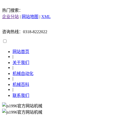
热门搜索：
企业分站
|
网站地图
|
XML
咨询热线：0318-8222022
网站首页
|
关于我们
|
机械自动化
|
机械百科
|
联系我们