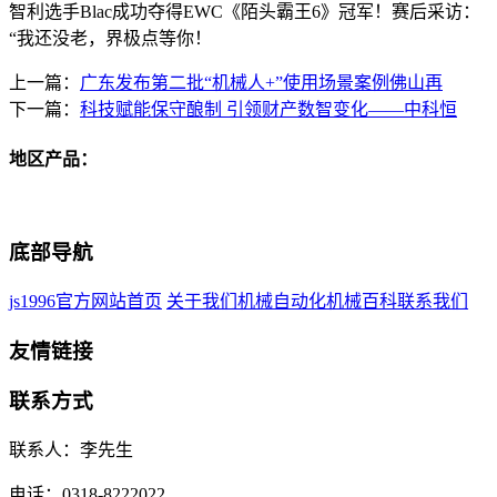
智利选手Blac成功夺得EWC《陌头霸王6》冠军！赛后采访：
“我还没老，界极点等你！
上一篇：
广东发布第二批“机械人+”使用场景案例佛山再
下一篇：
科技赋能保守酿制 引领财产数智变化——中科恒
地区产品：
底部导航
js1996官方网站首页
关于我们
机械自动化
机械百科
联系我们
友情链接
联系方式
联系人：李先生
电话：0318-8222022