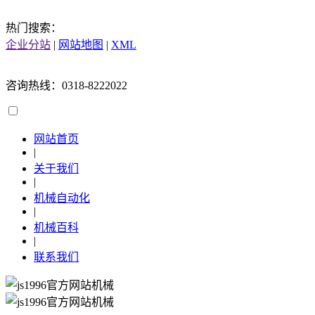
热门搜索：
企业分站
|
网站地图
|
XML
咨询热线：0318-8222022
网站首页
|
关于我们
|
机械自动化
|
机械百科
|
联系我们