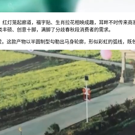
灯笼起廊道，福字贴、生肖拉花相映成趣，耳畔不时传来商家“
类丰硕、创意十脚，满脚了分歧春秋段消费者的需求。
。这款产物以半圆制型勾勒出马身轮廓，形似彩虹的弧线，既