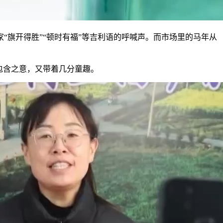
旗开得胜”“顿时有福”等吉利语的呼喊声。而市场里的马年从
包含之意，又带着几分童趣。