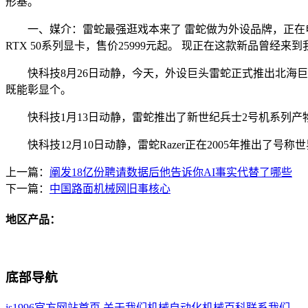
形基。
一、媒介：雷蛇最强逛戏本来了 雷蛇做为外设品牌，正在电
RTX 50系列显卡，售价25999元起。 现正在这款新品曾经来
快科技8月26日动静，今天，外设巨头雷蛇正式推出北海巨
既能彰显个。
快科技1月13日动静，雷蛇推出了新世纪兵士2号机系列产物，采用
快科技12月10日动静，雷蛇Razer正在2005年推出了号称
上一篇：
阐发18亿份聘请数据后他告诉你AI事实代替了哪些
下一篇：
中国路面机械网旧事核心
地区产品：
底部导航
js1996官方网站首页
关于我们
机械自动化
机械百科
联系我们