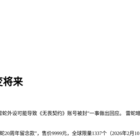
变将来
雷蛇外设可能导致《无畏契约》账号被封”一事做出回应。 雷蛇
周年留念款”，售价9999元，全球限量1337个（2026年2月