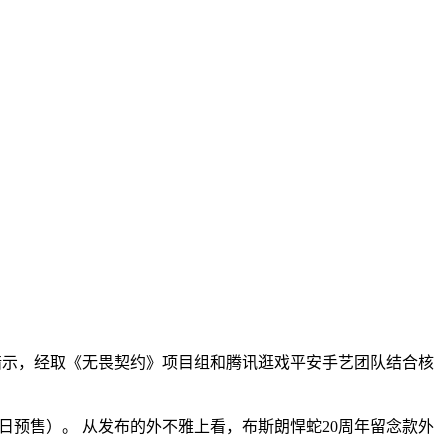
暗示，经取《无畏契约》项目组和腾讯逛戏平安手艺团队结合核
10日预售）。 从发布的外不雅上看，布斯朗悍蛇20周年留念款外