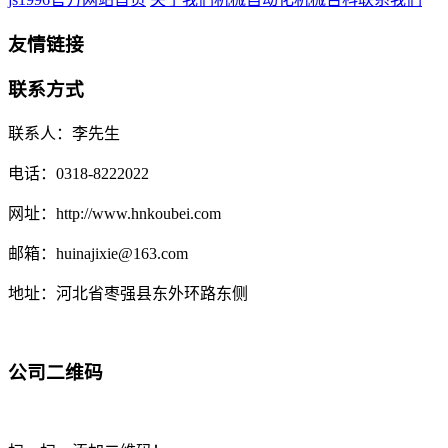
友情链接
联系方式
联系人：李先生
电话：0318-8222022
网址：http://www.hnkoubei.com
邮箱：huinajixie@163.com
地址：河北省枣强县东外环路东侧
公司二维码